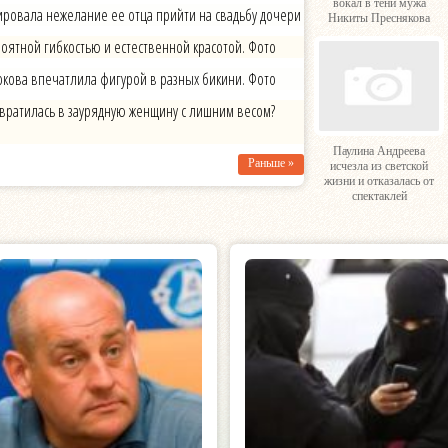
вокал в тени мужа
овала нежелание ее отца прийти на свадьбу дочери
Никиты Преснякова
оятной гибкостью и естественной красотой. Фото
окова впечатлила фигурой в разных бикини. Фото
евратилась в заурядную женщину с лишним весом?
Паулина Андреева
Раньше »
исчезла из светской
жизни и отказалась от
спектаклей