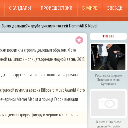
СКАНДАЛЫ
ПРОИСШЕСТВИЯ
В МИРЕ
ЗВЕЗДЫ
 было дальше?» грубо унизили гостей HammAli & Navai
арождает в Бузовой новый комплекс на «Ледниковом периоде»
ТОП-10
200%»: Тарзан признался, что изменил Королёвой с любовницами-
кхэм восхитила строгим деловым образом. Фото
очной вышивкой - олицетворение модной весны 2018.
менял Дроботенко на Лазарева
 Энрике Иглесиас и Анна Курникова
а-Джонс в кружевном платье с золотом очаровала
Расстались Энрике
Иглесиас и Анна
Курникова
трижкой изумила всех на Billboard Music Awards! Фото
вечеринки Меган Маркл и принца Гарри вызвали
ми, демонстрируя фигуру в черном мини-платье!
В шоу «Что было
дальше?» грубо