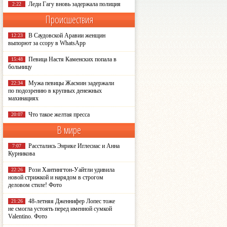
Леди Гагу вновь задержала полиция
2:22
Происшествия
В Саудовской Аравии женщин
12:23
выпорют за ссору в WhatsApp
Певица Настя Каменских попала в
15:48
больницу
Мужа певицы Жасмин задержали
22:34
по подозрению в крупных денежных
махинациях
Что такое желтая пресса
20:07
В мире
Расстались Энрике Иглесиас и Анна
7:07
Курникова
Рози Хантингтон-Уайтли удивила
22:26
новой стрижкой и нарядом в строгом
деловом стиле! Фото
48-летняя Дженнифер Лопес тоже
21:26
не смогла устоять перед именной сумкой
Valentino. Фото