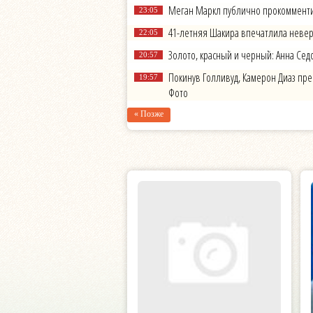
Меган Маркл публично прокомментир
23:05
41-летняя Шакира впечатлила невер
22:05
Золото, красный и черный: Анна Сед
20:57
Покинув Голливуд, Камерон Диаз пр
19:57
Фото
« Позже