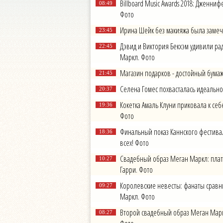
Billboard Music Awards 2018: Дженни
08:49
Фото
Ирина Шейк без макияжа была замеч
23:45
Дэвид и Виктория Бекхэм удивили р
22:45
Маркл. Фото
Магазин подарков - достойный бума
21:45
Селена Гомес похвасталась идеально
20:37
Кокетка Амаль Клуни приковала к се
19:36
Фото
Финальный показ Каннского фестивал
18:36
всех! Фото
Свадебный образ Меган Маркл: платье
10:27
Гарри. Фото
Королевские невесты: фанаты сравн
09:27
Маркл. Фото
Второй свадебный образ Меган Марк
08:27