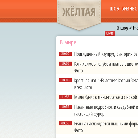
ЖЁЛТАЯ
ШОУ-БИЗНЕС
В шоу «Что
Авербух з
В мире
«Мужик на 
Приглушенный изумруд: Виктория Бе
20:07
воровками
Кэти Холмс в голубом платье с цвет
Галкин про
19:06
Фото
Расстались
Крестная мать: 48-летняя Кэтрин Зет
18:06
всех. Фото
Мила Кунис в мини-платье и с новой с
11:55
Пикантные подробности свадебной 
10:55
настоящий фурор!
Рианна наслаждается пышными форма
09:50
Фото