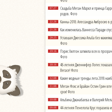
Фото
Свадьба Меган Маркл и принца Гарр
07:27
родов. Фото
Канны-2018: Алессандра Амбросио в р
22:26
Как изменилась Ваннесса Паради спу
21:26
Уставшая Джессика Альба без макияжа
20:25
Фото
Пэрис Хилтон затмила всех в прозрачн
19:16
Фото
48-летняя Дженнифер Лопес показал
18:16
Вегасе! Фото
Какие модные тренды лета 2018 наиб
12:08
Меган Фокс и Брайан Остин Грин вп
11:08
срок! Фото
Альбина Джанабаева и Валерий Мела
10:08
44-летняя Пенелопа Крус поразила и
09:08