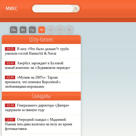
МИКС
Пн
Вт
Ср
Чт
Пт
Сб
Вс
Шоу-бизнес
В шоу «Что было дальше?» грубо
10:55
унизили гостей HammAli & Navai
Авербух зарождает в Бузовой
13:45
новый комплекс на «Ледниковом периоде»
«Мужик на 200%»: Тарзан
12:45
признался, что изменил Королёвой с
любовницами-воровками
Скандалы
Генерального директора «Днепра»
12:34
задержали за пьяную езду
Очередной скандал с Мадонной:
2:19
Пьяная поп-дива валялась на полу во время
фотовыставки