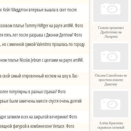
и: Кейт Миддлтон впервые вышла в свет после
озовом платье Tommy Hilfiger на рауте amfAR. Фото
Галкин променял
Дроботенко на
стя пять лет после разрыва с Джонни Деппом? Фото
Лазарева
, но с именной сумкой Valentino прошлась по городу.
ом платье Nicolas Jebran с цветами на рауте amfAR.
а свой самый откровенный костюм на шоу в Лас-
Оксана Самойлова не
простила измену
Джигану
олее популярны в разных странах? Фото
ервые были замечены вместе спустя очень долгий
дзе затмили всех на закрытой вечеринке! Фото
Алёна Краснова
зящной фигурой в комбинезоне Versace. Фото
скрывала сильный