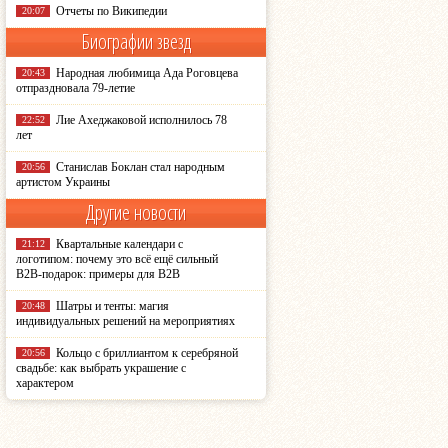
Отчеты по Википедии
20:07
Биографии звезд
Народная любимица Ада Роговцева
20:43
отпраздновала 79-летие
Лие Ахеджаковой исполнилось 78
22:52
лет
Станислав Боклан стал народным
20:56
артистом Украины
Другие
новости
Квартальные календари с
21:12
логотипом: почему это всё ещё сильный
B2B-подарок: примеры для B2B
Шатры и тенты: магия
20:48
индивидуальных решений на мероприятиях
Кольцо с бриллиантом к серебряной
20:56
свадьбе: как выбрать украшение с
характером