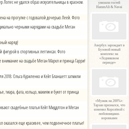
фер Лопес не удался образ искусительницы в красном.
унизили гостей
HammAli & Navai
ена на прогулке с годовалой дочерью Леей. Фото
адикально черными нарядами на свадьбе Меган
жный наряд!
Авербух зарождает в
Бузовой новый
й фигурой в спортивных леггинсах. Фото
комплекс на
«Ледниковом
бе внимание на свадьбе Меган Маркл и принца Гарри!
периоде»
я 2018: Ольга Куриленко и Кейт Бланшетт затмили
, тиара, фата, кольцо, макияж и букет от принца
«Мужик на 200%»:
Тарзан признался, что
ивают свадебные платья Кейт Миддлтон и Меган
изменил Королёвой с
любовницами-
воровками
л оказался еще красивее, чем подвенечное платье!