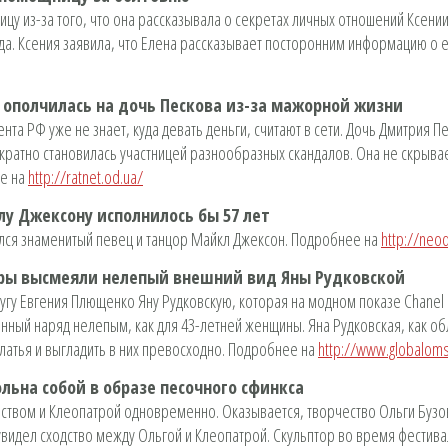
цу из-за того, что она рассказывала о секретах личных отношений Ксени
да. Ксения заявила, что Елена рассказывает посторонним информацию о 
я ополчилась на дочь Пескова из-за мажорной жизни
та РФ уже не знает, куда девать деньги, считают в сети. Дочь Дмитрия П
ратно становилась участницей разнообразных скандалов. Она не скрывае
ее на
http://ratnet.od.ua/
у Джексону исполнилось бы 57 лет
одился знаменитый певец и танцор Майкл Джексон. Подробнее на
http://neod
еры высмеяли нелепый внешний вид Яны Рудковской
гу Евгения Плющенко Яну Рудковскую, которая на модном показе Chanel 
нный наряд нелепым, как для 43-летней женщины. Яна Рудковская, как о
латья и выгладить в них превосходно. Подробнее на
http://www.globaloms
ольна собой в образе песочного сфинкса
ством и Клеопатрой одновременно. Оказывается, творчество Ольги Бузов
увидел сходство между Ольгой и Клеопатрой. Скульптор во время фестива