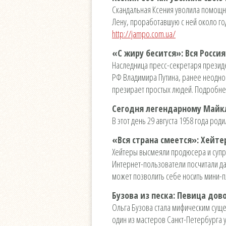
Скандальная Ксения уволила помощни
Лену, проработавшую с ней около го
http://jampo.com.ua/
«С жиру бесится»: Вся Росси
Наследница пресс-секретаря президен
РФ Владимира Путина, ранее неоднок
презирает простых людей. Подробн
Сегодня легендарному Майкл
В этот день 29 августа 1958 года р
«Вся страна смеется»: Хейт
Хейтеры высмеяли продюсера и супру
Интернет-пользователи посчитали да
может позволить себе носить мини-п
Бузова из песка: Певица дов
Ольга Бузова стала мифическим суще
один из мастеров Санкт-Петербурга 