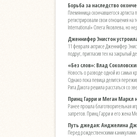
Борьба за наследство оконч
Племянница скончавшегося артиста 
регистрировали свои отношения на т
International» Олега Яковлева, но 
Дженнифер Энистон устроила
11 февраля актрисе Дженнифер Энисто
подруг, пригласив тех на закрытый 
«Без слов»: Влад Соколовски
Новость о разводе одной из самых к
Однако пока певица делится пережив
Рита Дакота решила расстаться со з
Принц Гарри и Меган Маркл 
Ранее прошла благотворительная игр
запретов. Принц Гарри и его жена М
Путь джедая: Анджелина Джо
Перед рождественскими каникулами А