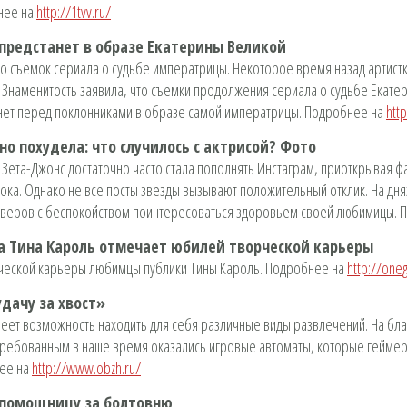
нее на
http://1tvv.ru/
предстанет в образе Екатерины Великой
со съемок сериала о судьбе императрицы. Некоторое время назад артис
 Знаменитость заявила, что съемки продолжения сериала о судьбе Екате
анет перед поклонниками в образе самой императрицы. Подробнее на
htt
о похудела: что случилось с актрисой? Фото
 Зета-Джонс достаточно часто стала пополнять Инстаграм, приоткрывая ф
 ока. Однако не все посты звезды вызывают положительный отклик. На дня
оверов с беспокойством поинтересоваться здоровьем своей любимицы.
а Тина Кароль отмечает юбилей творческой карьеры
орческой карьеры любимцы публики Тины Кароль. Подробнее на
http://one
дачу за хвост»
ет возможность находить для себя различные виды развлечений. На благ
ребованным в наше время оказались игровые автоматы, которые геймеры
нее на
http://www.obzh.ru/
 помощницу за болтовню