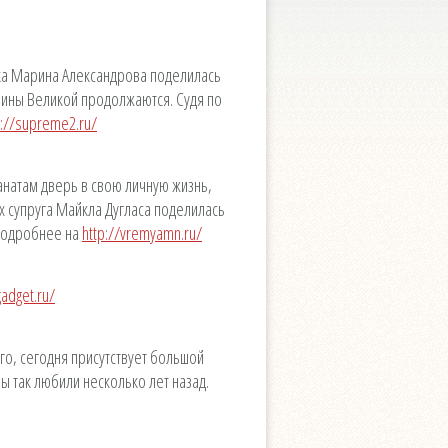
тка Марина Александрова поделилась
рины Великой продолжаются. Судя по
p://supreme2.ru/
анатам дверь в свою личную жизнь,
х супруга Майкла Дугласа поделилась
 Подробнее на
http://vremyamn.ru/
gadget.ru/
о, сегодня присутствует большой
 так любили несколько лет назад.