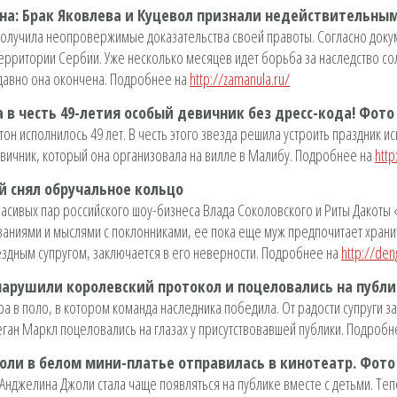
ена: Брак Яковлева и Куцевол признали недействительны
получила неопровержимые доказательства своей правоты. Согласно док
ерритории Сербии. Уже несколько месяцев идет борьба за наследство с
недавно она окончена. Подробнее на
http://zamanula.ru/
 в честь 49-летия особый девичник без дресс-кода! Фото
н исполнилось 49 лет. В честь этого звезда решила устроить праздник и
девичник, который она организовала на вилле в Малибу. Подробнее на
htt
й снял обручальное кольцо
расивых пар российского шоу-бизнеса Влада Соколовского и Риты Дакоты
аниями и мыслями с поклонниками, ее пока еще муж предпочитает храни
вездным супругом, заключается в его неверности. Подробнее на
http://den
нарушили королевский протокол и поцеловались на публи
а в поло, в котором команда наследника победила. От радости супруги з
еган Маркл поцеловались на глазах у присутствовавшей публики. Подроб
ли в белом мини-платье отправилась в кинотеатр. Фото
нджелина Джоли стала чаще появляться на публике вместе с детьми. Теп