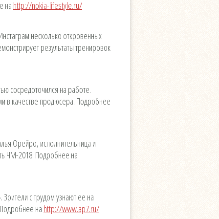
ее на
http://nokia-lifestyle.ru/
й Инстаграм несколько откровенных
 демонстрирует результаты тренировок
тью сосредоточился на работе.
ами в качестве продюсера. Подробнее
талья Орейро, исполнительница и
сть ЧМ-2018. Подробнее на
 Зрители с трудом узнают ее на
. Подробнее на
http://www.ap7.ru/