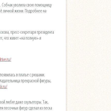
и. Собчак уволила свою помощницу
её личной жизни. Подробнее на
ескова, пресс-секретаря президента
т, что живет «на полную» и
rive.ru/
появилась в платье с рюшами.
бладательница прекрасной фигуры,
k.ru/
ой любят даже скульпторы. Так,
ля песочных фигур сделал из песка