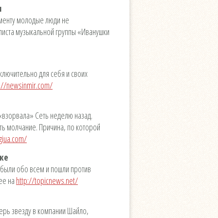
м
ументу молодые люди не
олиста музыкальной группы «Иванушки
сключительно для себя и своих
p://newsinmir.com/
 «взорвала» Сеть неделю назад.
ть молчание. Причина, по которой
giua.com/
ке
абыли обо всем и пошли против
нее на
http://topicnews.net/
ерь звезду в компании Шайло,