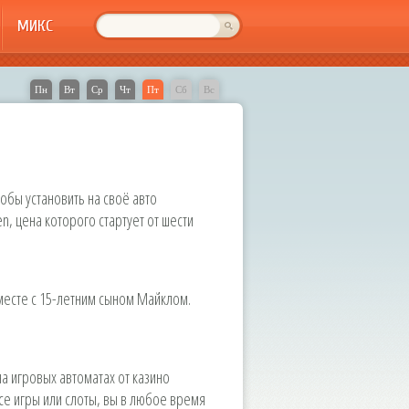
МИКС
Пн
Вт
Ср
Чт
Пт
Сб
Вс
обы установить на своё авто
 цена которого стартует от шести
вместе с 15-летним сыном Майклом.
а игровых автоматах от казино
се игры или слоты, вы в любое время