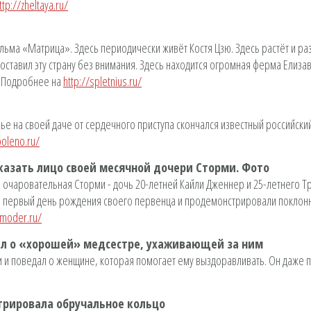
ttp://zheltaya.ru/
ьма «Матрица». Здесь периодически живёт Костя Цзю. Здесь растёт и раз
ставил эту страну без внимания. Здесь находится огромная ферма Елиза
. Подробнее на
http://spletnius.ru/
вье на своей даче от сердечного приступа скончался известный российск
poleno.ru/
азать лицо своей месячной дочери Сторми. Фото
ь очаровательная Сторми - дочь 20-летней Кайли Дженнер и 25-летнего Т
и первый день рождения своего первенца и продемонстрировали поклонни
tmoder.ru/
ал о «хорошей» медсестре, ухаживающей за ним
 и поведал о женщине, которая помогает ему выздоравливать. Он даже по
трировала обручальное кольцо