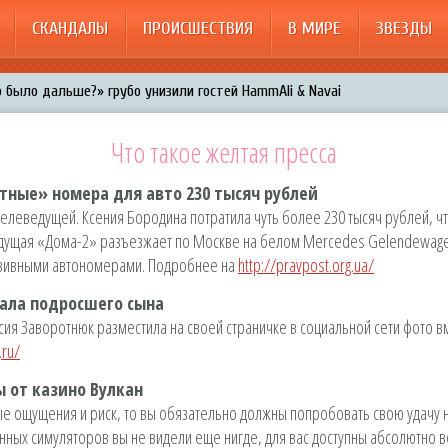
СКАНДАЛЫ
ПРОИСШЕСТВИЯ
В МИРЕ
ЗВЕЗДЫ
 было дальше?» грубо унизили гостей HammAli & Navai
арождает в Бузовой новый комплекс на «Ледниковом периоде»
Что такое желтая пресса
200%»: Тарзан признался, что изменил Королёвой с любовницами-
тные» номера для авто 230 тысяч рублей
менял Дроботенко на Лазарева
телеведущей. Ксения Бородина потратила чуть более 230 тысяч рублей, чт
 Энрике Иглесиас и Анна Курникова
ущая «Дома-2» разъезжает по Москве на белом Mercedes Gelеndewagen,
юзивными автономерами. Подробнее на
http://pravpost.org.ua/
ала подросшего сына
асия Заворотнюк разместила на своей страничке в социальной сети фото 
.ru/
 от казино Вулкан
ые ощущения и риск, то вы обязательно должны попробовать свою удачу н
нных симуляторов вы не видели еще нигде, для вас доступны абсолютно в