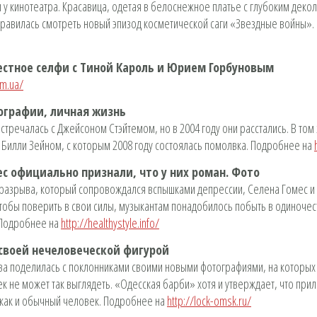
 у кинотеатра. Красавица, одетая в белоснежное платье с глубоким деко
правилась смотреть новый эпизод косметической саги «Звездные войны»
естное селфи с Тиной Кароль и Юрием Горбуновым
om.ua/
тографии, личная жизнь
стречалась с Джейсоном Стэйтемом, но в 2004 году они расстались. В том
 Билли Зейном, с которым 2008 году состоялась помолвка. Подробнее на
с официально признали, что у них роман. Фото
 разрыва, который сопровождался вспышками депрессии, Селена Гомес и
 чтобы поверить в свои силы, музыкантам понадобилось побыть в одиноче
 Подробнее на
http://healthystyle.info/
своей нечеловеческой фигурой
ва поделилась с поклонниками своими новыми фотографиями, на которых
ек не может так выглядеть. «Одесская барби» хотя и утверждает, что при
 как и обычный человек. Подробнее на
http://lock-omsk.ru/