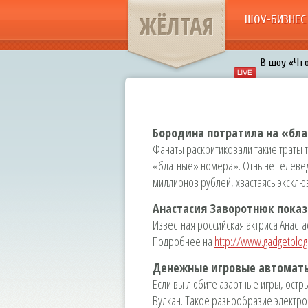
ЖЁЛТАЯ
ШОУ-БИЗНЕС
В шоу «Что
Авербух з
«Мужик на 
воровками
Бородина потратила на «бла
Галкин про
Фанаты раскритиковали такие траты 
Расстались
«блатные» номера». Отныне телевед
миллионов рублей, хвастаясь экскл
Анастасия Заворотнюк показ
Известная российская актриса Анаст
Подробнее на
http://www.gadgetblog
Денежные игровые автоматы
Если вы любите азартные игры, остр
Вулкан. Такое разнообразие электро