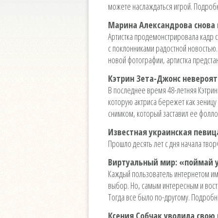
можете наслаждаться игрой. Подроб
Марина Александрова снова 
Артистка продемонстрировала кадр 
с поклонниками радостной новостью.
новой фотографии, артистка предст
Кэтрин Зета-Джонс невероятн
В последнее время 48-летняя Кэтрин
которую актриса бережет как зеницу
снимком, который заставил ее фолл
Известная украинская певиц
Прошло десять лет с дня начала тв
Виртуальный мир: «поймай у
Каждый пользователь интернетом име
выбор. Но, самым интересным и вост
Тогда все было по-другому. Подроб
Ксения Собчак уволила свою