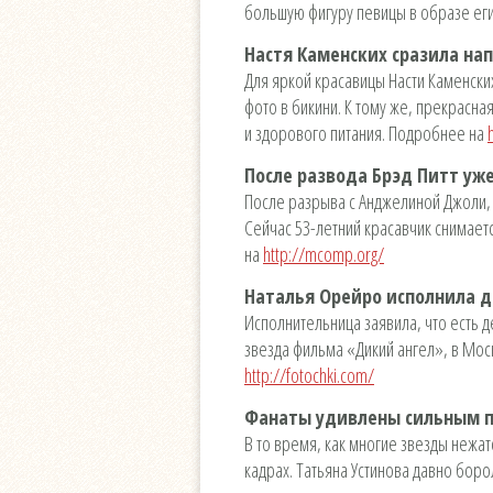
большую фигуру певицы в образе еги
Настя Каменских сразила на
Для яркой красавицы Насти Каменски
фото в бикини. К тому же, прекрасна
и здорового питания. Подробнее на
После развода Брэд Питт уж
После разрыва с Анджелиной Джоли, 
Сейчас 53-летний красавчик снимает
на
http://mcomp.org/
Наталья Орейро исполнила д
Исполнительница заявила, что есть д
звезда фильма «Дикий ангел», в Мос
http://fotochki.com/
Фанаты удивлены сильным п
В то время, как многие звезды нежа
кадрах. Татьяна Устинова давно бор