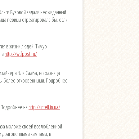
 Ольги Бузовой задали неожиданный
ница певицы отреагировала бы, если
ия в жизни людей. Тимур
 на
http://wtfpost.ru/
изайнера Эли Сааба, но разница
яды более откровенными. Подробнее
. Подробнее на
http://intell.in.ua/
 раза моложе своей возлюбленной
ми драгоценными камнями, в