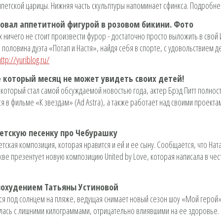
петской царицы. Нижняя часть скульптуры напоминает сфинкса. Подробн
повал аппетитной фигурой в розовом бикини. Фото
х ничего не стоит произвести фурор - достаточно просто выложить в сво
я половина дуэта «Потап и Настя», найдя себя в спорте, с удовольствием
http://yuriblog.ru/
е который месяц не может увидеть своих детей!
который стал самой обсуждаемой новостью года, актер Брэд Питт полнос
ся в фильме «К звездам» (Ad Astra), а также работает над своими проект
етскую песенку про Чебурашку
етская композиция, которая нравится и ей и ее сыну. Сообщается, что На
кве презентует новую композицию United by Love, которая написала в че
охудением Татьяны Устиновой
тся под солнцем на пляже, ведущая снимает новый сезон шоу «Мой герой».
олась с лишними килограммами, отрицательно влиявшими на ее здоровье