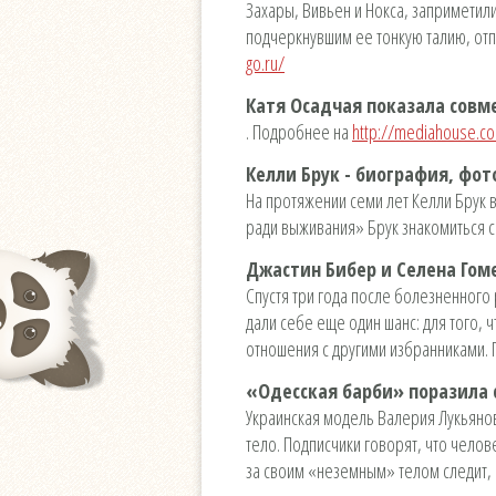
Захары, Вивьен и Нокса, заприметили
подчеркнувшим ее тонкую талию, от
go.ru/
Катя Осадчая показала совм
. Подробнее на
http://mediahouse.c
Келли Брук - биография, фо
На протяжении семи лет Келли Брук в
ради выживания» Брук знакомиться с
Джастин Бибер и Селена Гоме
Спустя три года после болезненного
дали себе еще один шанс: для того,
отношения с другими избранниками.
«Одесская барби» поразила 
Украинская модель Валерия Лукьяно
тело. Подписчики говорят, что челов
за своим «неземным» телом следит,