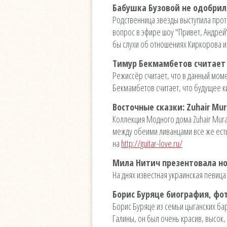
Бабушка Бузовой не одобрил
Родственница звезды выступила прот
вопрос в эфире шоу "Привет, Андрей
бы слухи об отношениях Киркорова и
Тимур Бекмамбетов считает
Режиссёр считает, что в данный мом
Бекмамбетов считает, что будущее к
Восточные сказки: Zuhair Mur
Коллекция Модного дома Zuhair Mura
между обеими ливанцами все же ест
на
http://guitar-love.ru/
Мила Нитич презентовала н
На днях известная украинская певиц
Борис Буряце биография, фо
Борис Буряце из семьи цыганских ба
Галины, он был очень красив, высок,