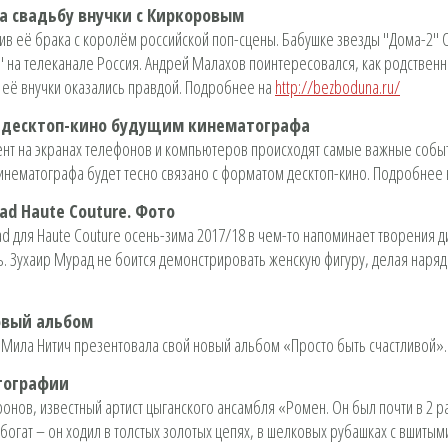
а свадьбу внучки с Киркоровым
ив её брака с королём российской поп-сцены. Бабушке звезды "Дома-2"
" на телеканале Россия. Андрей Малахов поинтересовался, как родствен
 её внучки оказались правдой. Подробнее на
http://bezboduna.ru/
 десктоп-кино будущим кинематографа
ент на экранах телефонов и компьютеров происходят самые важные событ
инематографа будет тесно связано с форматом десктоп-кино. Подробнее
ad Haute Couture. Фото
d для Haute Couture осень-зима 2017/18 в чем-то напоминает творения д
ь. Зухаир Мурад не боится демонстрировать женскую фигуру, делая нар
овый альбом
а Мила Нитич презентовала свой новый альбом «Просто быть счастливой»
тографии
ронов, известный артист цыганского ансамбля «Ромен. Он был почти в 2
 богат – он ходил в толстых золотых цепях, в шелковых рубашках с вшиты