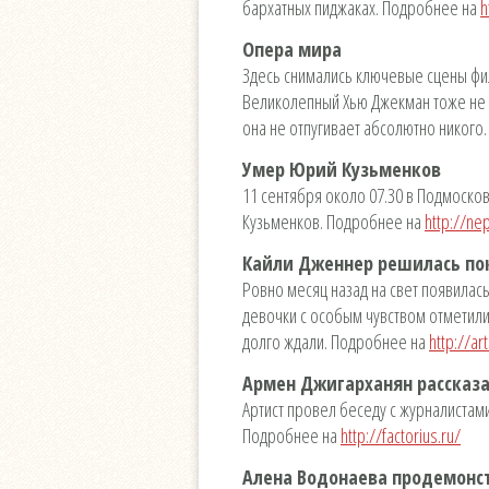
бархатных пиджаках. Подробнее на
h
Опера мира
Здесь снимались ключевые сцены фил
Великолепный Хью Джекман тоже не о
она не отпугивает абсолютно никого
Умер Юрий Кузьменков
11 сентября около 07.30 в Подмоско
Кузьменков. Подробнее на
http://ne
Кайли Дженнер решилась пок
Ровно месяц назад на свет появилас
девочки с особым чувством отметил
долго ждали. Подробнее на
http://ar
Армен Джигарханян рассказ
Артист провел беседу с журналистами
Подробнее на
http://factorius.ru/
Алена Водонаева продемонс