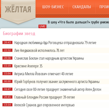
ЖЁЛТАЯ
ШОУ-БИЗНЕС
СКАНДАЛЫ
ПРОИ
В шоу «Что было дальше?» грубо унизил
Авербух зарождает в Бузовой новый ко
Биографии звезд
«Мужик на 200%»: Тарзан признался, ч
Народная любимица Ада Роговцева отпраздновала 79-летие
20:43
воровками
Лие Ахеджаковой исполнилось 78 лет
Галкин променял Дроботенко на Лазаре
22:52
Станислав Боклан стал народным артистом Украины
20:56
Расстались Энрике Иглесиас и Анна Кур
Кристине Агилере 35
15:19
Актриса Милла Йовович отмечает 40-летие
15:04
Юрий Горбунов получил звание заслуженного артиста Украины
00:00
Сегодня свое 80-летие празднует знаменитый актер Ален Делон
16:47
Главный блондин России празднует 39-летие
20:45
Алексей Суханов дал откровенное интервью
13:14