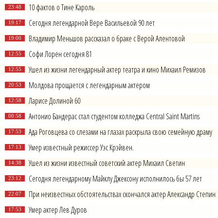
10 фактов о Тине Кароль
23:48
Сегодня легендарной Вере Васильевой 90 лет
19:17
Владимир Меньшов рассказал о браке с Верой Алентовой
19:00
Софи Лорен сегодня 81
12:55
Ушел из жизни легендарный актер театра и кино Михаил Ремизов
12:55
Молдова прощается с легендарным актером
20:53
Ларисе Долиной 60
12:58
Антонио Бандерас стал студентом колледжа Сentral Saint Martins
00:58
Ада Роговцева со слезами на глазах раскрыла свою семейную драму
17:53
Умер известный режиссер Уэс Крэйвен.
17:13
Ушел из жизни известный советский актер Михаил Светин
14:38
Сегодня легендарному Майклу Джексону исполнилось бы 57 лет
23:12
При неизвестных обстоятельствах скончался актер Александр Степин
22:07
Умер актер Лев Дуров
17:53