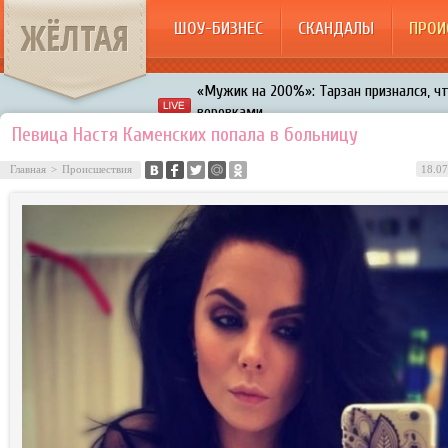
ЖЁЛТАЯ
ШОУ-БИЗНЕС
СКАНДАЛЫ
ПРОИ
«Мужик на 200%»: Тарзан признался, ч
воровками
Галкин променял Дроботенко на Лазаре
Певица Настя Каменских попала в больницу
Расстались Энрике Иглесиас и Анна Кур
Главная
>
Происшествия
18.07
В шоу «Что было дальше?» грубо унизил
Авербух зарождает в Бузовой новый ко