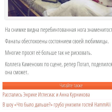
На снимке видна перебинтованная нога знаменитос
Фанаты обеспокоены состоянием своей любимицы.
Многие просят её больше так не рисковать.
Коллега Каменских по сцене, репер Потап, поделился
она сможет.
Читайте также
Расстались Энрике Иглесиас и Анна Курникова
В шоу «Что было дальше?» грубо унизили гостей HammAli 