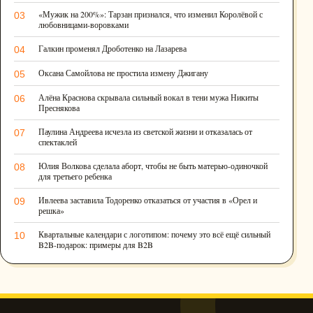
«Мужик на 200%»: Тарзан признался, что изменил Королёвой с
03
любовницами-воровками
Галкин променял Дроботенко на Лазарева
04
Оксана Самойлова не простила измену Джигану
05
Алёна Краснова скрывала сильный вокал в тени мужа Никиты
06
Преснякова
Паулина Андреева исчезла из светской жизни и отказалась от
07
спектаклей
Юлия Волкова сделала аборт, чтобы не быть матерью-одиночкой
08
для третьего ребенка
Ивлеева заставила Тодоренко отказаться от участия в «Орел и
09
решка»
Квартальные календари с логотипом: почему это всё ещё сильный
10
B2B-подарок: примеры для B2B