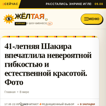
СЕЙЧАС
РАССТАЛИСЬ ЭНРИКЕ ИГЛЕСИАС И АН
09.08
ЖЁЛ
ТАЯ
МЕНЮ
№1
О ШОУ-БИЗНЕСЕ
ЖУРНАЛ
41-летняя Шакира
впечатлила невероятной
гибкостью и
естественной красотой.
Фото
Главная
>
В мире
✦
17.05 22:05
945
ЧИТАЮТ
РЕДАКЦИОННЫЙ ВЫБОР
＋ В ЗАКЛАДКИ