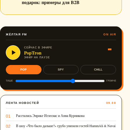
подарок: примеры для B2B
ЖЁЛТАЯ FM
ON AIR
СЕЙЧАС В ЭФИРЕ
PopTron
ЭФИР НА ПАУЗЕ
POP
SPY
CHILL
ТИШЕ
ГРОМЧЕ
ЛЕНТА НОВОСТЕЙ
09.08
Расстались Энрике Иглесиас и Анна Курникова
01
В шоу «Что было дальше?» грубо унизили гостей HammAli & Navai
02