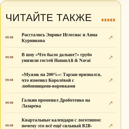
ЧИТАЙТЕ ТАКЖЕ
Расстались Энрике Иглесиас и Анна
↗
09.08
Курникова
В шоу «Что было дальше?» грубо
↗
09.08
унизили гостей HammAli & Navai
«Мужик на 200%»: Тарзан признался,
что изменил Королёвой с
↗
09.08
любовницами-воровками
Галкин променял Дроботенко на
↗
09.08
Лазарева
Квартальные календари с логотипом:
почему это всё ещё сильный B2B-
↗
09.08