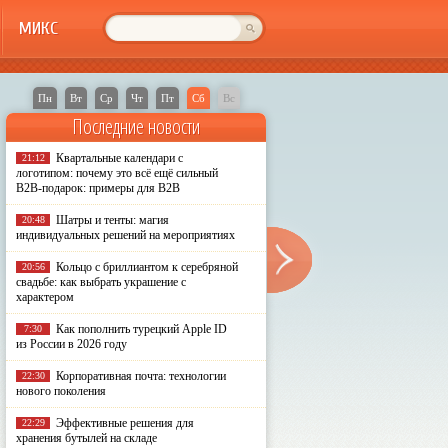
МИКС
Пн
Вт
Ср
Чт
Пт
Сб
Вс
Последние новости
Квартальные календари с
21:12
логотипом: почему это всё ещё сильный
B2B-подарок: примеры для B2B
Шатры и тенты: магия
20:48
индивидуальных решений на мероприятиях
Кольцо с бриллиантом к серебряной
20:56
свадьбе: как выбрать украшение с
характером
Как пополнить турецкий Apple ID
7:30
из России в 2026 году
Корпоративная почта: технологии
22:30
нового поколения
Эффективные решения для
22:29
хранения бутылей на складе