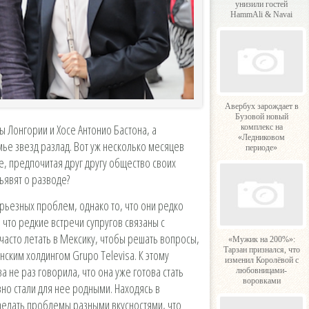
унизили гостей
HammAli & Navai
Авербух зарождает в
Бузовой новый
ы Лонгории и Хосе Антонио Бастона, а
комплекс на
«Ледниковом
мье звезд разлад. Вот уж несколько месяцев
периоде»
е, предпочитая друг другу общество своих
ъявят о разводе?
ерьезных проблем, однако то, что они редко
 что редкие встречи супругов связаны с
часто летать в Мексику, чтобы решать вопросы,
«Мужик на 200%»:
Тарзан признался, что
ским холдингом Grupo Televisa. К этому
изменил Королёвой с
а не раз говорила, что она уже готова стать
любовницами-
воровками
вно стали для нее родными. Находясь в
аедать проблемы разными вкусностями, что