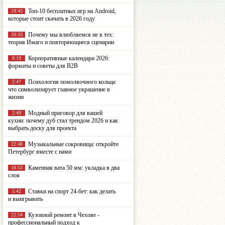
Топ-10 бесплатных игр на Android,
19:43
которые стоит скачать в 2026 году
Почему мы влюбляемся не в тех:
20:33
теория Имаго и повторяющиеся сценарии
Корпоративные календари 2026:
0:19
форматы и советы для B2B
Психология помолвочного кольца:
2:47
что символизирует главное украшение в
жизни
Модный приговор для вашей
2:49
кухни: почему дуб стал трендом 2026 и как
выбрать доску для проекта
Музыкальные сокровища: откройте
22:48
Петербург вместе с нами
Каменная вата 50 мм: укладка в два
18:53
слоя
Ставки на спорт 24-бет: как делать
5:42
и выигрывать
Кузовной ремонт в Чехове -
22:54
профессиональный подход к