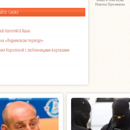
вокал в тени мужа
Никиты Преснякова
айте также
ей HammAli & Navai
с на «Ледниковом периоде»
менил Королёвой с любовницами-воровками