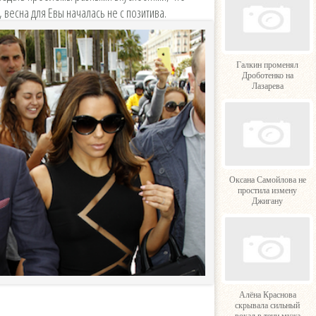
, весна для Евы началась не с позитива.
Галкин променял
Дроботенко на
Лазарева
Оксана Самойлова не
простила измену
Джигану
Алёна Краснова
скрывала сильный