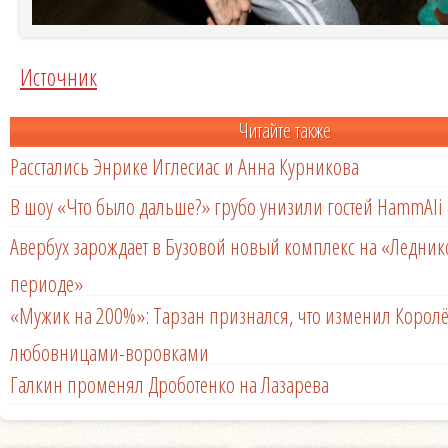
Источник
Читайте также
Расстались Энрике Иглесиас и Анна Курникова
В шоу «Что было дальше?» грубо унизили гостей HammAli 
Авербух зарождает в Бузовой новый комплекс на «Ледни
периоде»
«Мужик на 200%»: Тарзан признался, что изменил Королё
любовницами-воровками
Галкин променял Дроботенко на Лазарева