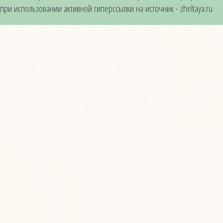
при использовании активной гиперссылки на источник - zheltaya.ru