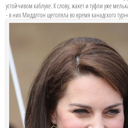
устойчивом каблуке. К слову, жакет и туфли уже мель
- в них Миддлтон щеголяла во время канадского турне