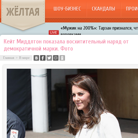
ЖЁЛТАЯ
ШОУ-БИЗНЕС
СКАНДАЛЫ
ПРОИ
«Мужик на 200%»: Тарзан признался, ч
воровками
Галкин променял Дроботенко на Лазаре
Кейт Миддлтон показала восхитительный наряд от
Расстались Энрике Иглесиас и Анна Кур
демократичной марки. Фото
В шоу «Что было дальше?» грубо унизил
Главная
>
В мире
Авербух зарождает в Бузовой новый ко
«Мужик на 200%»: Тарзан признался, ч
воровками