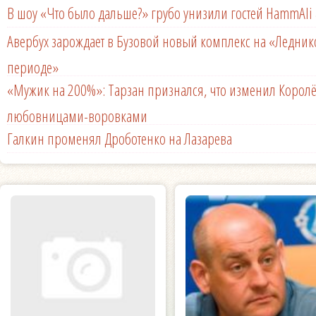
В шоу «Что было дальше?» грубо унизили гостей HammAli 
Авербух зарождает в Бузовой новый комплекс на «Ледни
периоде»
«Мужик на 200%»: Тарзан признался, что изменил Королё
любовницами-воровками
Галкин променял Дроботенко на Лазарева