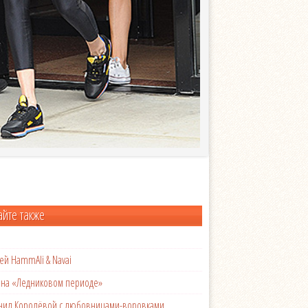
айте также
ей HammAli & Navai
с на «Ледниковом периоде»
менил Королёвой с любовницами-воровками