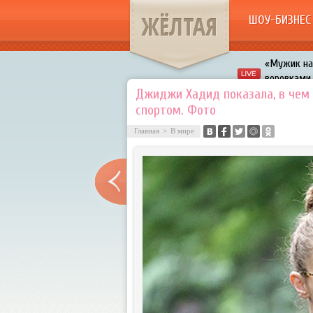
ЖЁЛТАЯ
ШОУ-БИЗНЕС
«Мужик на 
воровками
Галкин про
Джиджи Хадид показала, в чем
Расстались
спортом. Фото
В шоу «Что
Главная
>
В мире
Авербух з
«Мужик на 
воровками