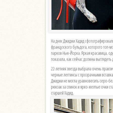
На днях Джиджи Хадид сфотографировали
французского бульдога, которого топ-м
парков Нью-Йорка. Яркая красавица, оде
показала, как сейчас должны выглядеть
22-летняя звезда выбрала очень практи
черные леггинсы с прозрачными вставк
Джиджи не могла уравновесить серо-бе
рюкзак за спинок и ярко-желтые очки с
старшей Хадид.