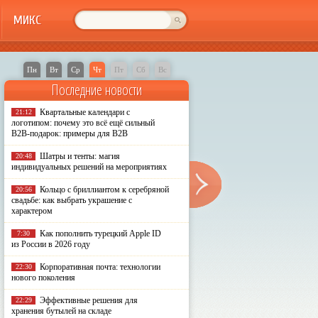
МИКС
Пн
Вт
Ср
Чт
Пт
Сб
Вс
Последние новости
Квартальные календари с
21:12
логотипом: почему это всё ещё сильный
B2B-подарок: примеры для B2B
Шатры и тенты: магия
20:48
индивидуальных решений на мероприятиях
Кольцо с бриллиантом к серебряной
20:56
свадьбе: как выбрать украшение с
характером
Как пополнить турецкий Apple ID
7:30
из России в 2026 году
Корпоративная почта: технологии
22:30
нового поколения
Эффективные решения для
22:29
хранения бутылей на складе