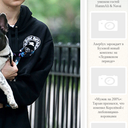
унизили гостей
HammAli & Navai
Авербух зарождает в
Бузовой новый
комплекс на
«Ледниковом
периоде»
«Мужик на 200%»:
Тарзан признался, что
изменил Королёвой с
любовницами-
воровками