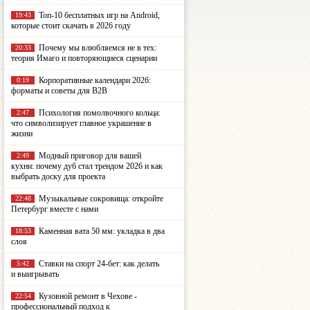
Топ-10 бесплатных игр на Android,
19:43
которые стоит скачать в 2026 году
Почему мы влюбляемся не в тех:
20:33
теория Имаго и повторяющиеся сценарии
Корпоративные календари 2026:
0:19
форматы и советы для B2B
Психология помолвочного кольца:
2:47
что символизирует главное украшение в
жизни
Модный приговор для вашей
2:49
кухни: почему дуб стал трендом 2026 и как
выбрать доску для проекта
Музыкальные сокровища: откройте
22:48
Петербург вместе с нами
Каменная вата 50 мм: укладка в два
18:53
слоя
Ставки на спорт 24-бет: как делать
5:42
и выигрывать
Кузовной ремонт в Чехове -
22:54
профессиональный подход к