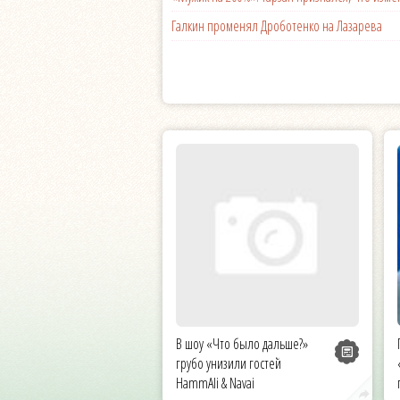
Галкин променял Дроботенко на Лазарева
В шоу «Что было дальше?»
грубо унизили гостей
HammAli & Navai