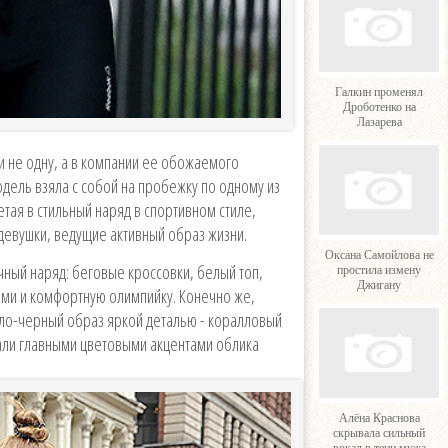
Галкин променял
Дроботенко на
Лазарева
 не одну, а в компании ее обожаемого
одель взяла с собой на пробежку по одному из
тая в стильный наряд в спортивном стиле,
 девушки, ведущие активный образ жизни.
Оксана Самойлова не
чный наряд: беговые кроссовки, белый топ,
простила измену
Джигану
ами и комфортную олимпийку. Конечно же,
ло-черный образ яркой деталью - коралловый
тали главными цветовыми акцентами облика
Алёна Краснова
скрывала сильный