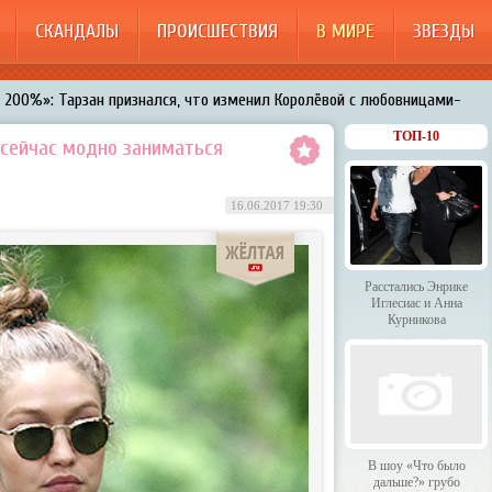
СКАНДАЛЫ
ПРОИСШЕСТВИЯ
В МИРЕ
ЗВЕЗДЫ
200%»: Тарзан признался, что изменил Королёвой с любовницами-
менял Дроботенко на Лазарева
ТОП-10
 сейчас модно заниматься
 Энрике Иглесиас и Анна Курникова
 было дальше?» грубо унизили гостей HammAli & Navai
16.06.2017 19:30
арождает в Бузовой новый комплекс на «Ледниковом периоде»
200%»: Тарзан признался, что изменил Королёвой с любовницами-
Расстались Энрике
Иглесиас и Анна
Курникова
В шоу «Что было
дальше?» грубо