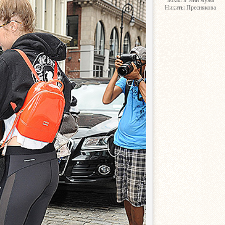
вокал в тени мужа
Никиты Преснякова