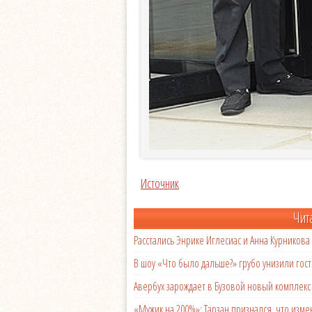
Источник
Чит
Расстались Энрике Иглесиас и Анна Курникова
В шоу «Что было дальше?» грубо унизили гост
Авербух зарождает в Бузовой новый комплек
«Мужик на 200%»: Тарзан признался, что из