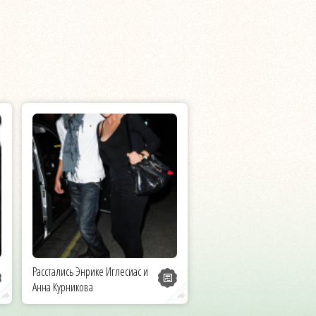
Расстались Энрике Иглесиас и
Анна Курникова