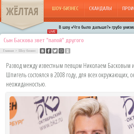
ЖЁЛТАЯ
ШОУ-БИЗНЕС
СКАНДАЛЫ
ПРОИ
В шоу «Что было дальше?» грубо унизил
Авербух зарождает в Бузовой новый ко
Сын Баскова звет "папой" другого
«Мужик на 200%»: Тарзан признался, ч
Главная
>
Шоу бизнес
воровками
Галкин променял Дроботенко на Лазаре
Развод между известным певцом Николаем Басковым и
Расстались Энрике Иглесиас и Анна Кур
Шпигель состоялся в 2008 году, для всех окружающих, о
неожиданностью.