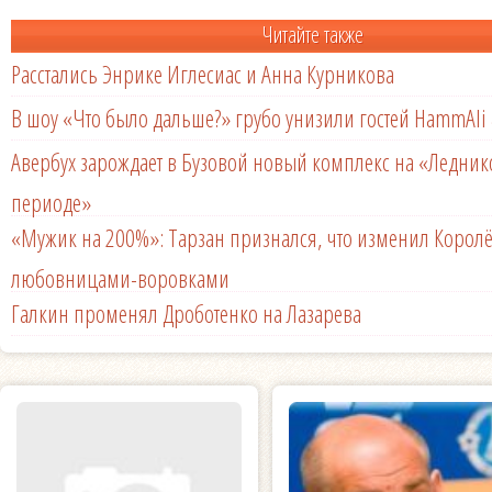
Читайте также
Расстались Энрике Иглесиас и Анна Курникова
В шоу «Что было дальше?» грубо унизили гостей HammAli 
Авербух зарождает в Бузовой новый комплекс на «Ледни
периоде»
«Мужик на 200%»: Тарзан признался, что изменил Королё
любовницами-воровками
Галкин променял Дроботенко на Лазарева