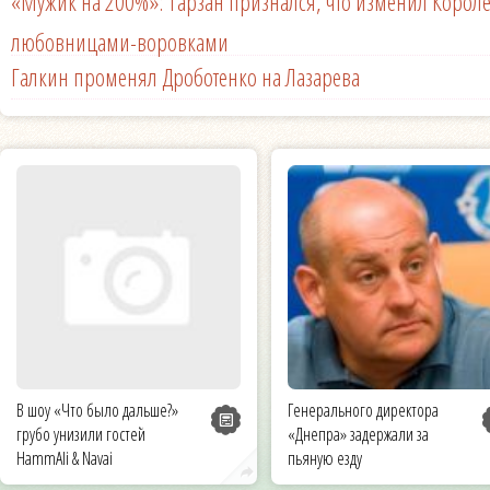
«Мужик на 200%»: Тарзан признался, что изменил Королё
любовницами-воровками
Галкин променял Дроботенко на Лазарева
В шоу «Что было дальше?»
Генерального директора
грубо унизили гостей
«Днепра» задержали за
HammAli & Navai
пьяную езду