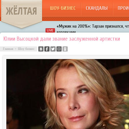
ЖЁЛТАЯ
ШОУ-БИЗНЕС
СКАНДАЛЫ
ПРОИ
«Мужик на 200%»: Тарзан признался, ч
воровками
Галкин променял Дроботенко на Лазаре
Юлии Высоцкой дали звание заслуженной артистки
Расстались Энрике Иглесиас и Анна Кур
Главная
>
Шоу бизнес
В шоу «Что было дальше?» грубо унизил
Авербух зарождает в Бузовой новый ко