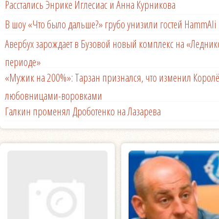
Расстались Энрике Иглесиас и Анна Курникова
В шоу «Что было дальше?» грубо унизили гостей HammAli 
Авербух зарождает в Бузовой новый комплекс на «Ледни
периоде»
«Мужик на 200%»: Тарзан признался, что изменил Королё
любовницами-воровками
Галкин променял Дроботенко на Лазарева