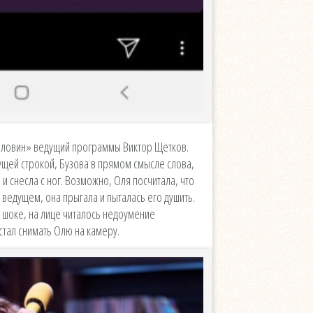
оловин» ведущий программы Виктор Щетков.
гущей строкой, Бузова в прямом смысле слова,
и снесла с ног. Возможно, Оля посчитала, что
 ведущем, она прыгала и пыталась его душить.
 шоке, на лице читалось недоумение
стал снимать Олю на камеру.