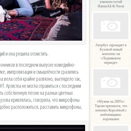
унизили гостей
HammAli & Navai
Авербух зарождает в
Бузовой новый
ий и она решила отомстить.
комплекс на
«Ледниковом
периоде»
лонников в последнем выпуске комедийно-
ике, импровизации и смышлёности сразились
ка вела себя крайне развязно, выглядело так,
Т. Артистка не могла справиться с последним
ть собственную песню на разных цветных
узова кривлялась, говорила, что микрофоны
«Мужик на 200%»:
удобно расположиться, расставить микрофоны,
Тарзан признался, что
изменил Королёвой с
любовницами-
воровками