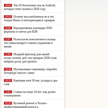
Топ-10 бесплатных игр на Android,
19:43
которые стоит скачать в 2026 году
Почему мы влюбляемся не в тех:
20:33
теория Имаго и повторяющиеся сценарии
Корпоративные календари 2026:
0:19
форматы и советы для B2B
Психология помолвочного кольца:
2:47
что символизирует главное украшение в
жизни
Модный приговор для вашей
2:49
кухни: почему дуб стал трендом 2026 и как
выбрать доску для проекта
Музыкальные сокровища: откройте
22:48
Петербург вместе с нами
Каменная вата 50 мм: укладка в два
18:53
слоя
Ставки на спорт 24-бет: как делать
5:42
и выигрывать
Кузовной ремонт в Чехове -
22:54
профессиональный подход к