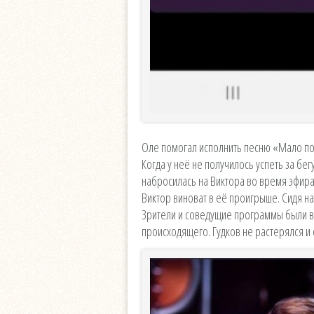
Оле помогал исполнить песню «Мало п
Когда у неё не получилось успеть за бе
набросилась на Виктора во время эфира 
Виктор виноват в её проигрыше. Сидя на
Зрители и соведущие программы были в
происходящего. Гудков не растерялся и 