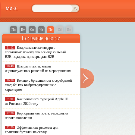
МИКС
Пн
Вт
Ср
Чт
Пт
Сб
Вс
Последние новости
Квартальные календари с
21:12
логотипом: почему это всё ещё сильный
B2B-подарок: примеры для B2B
Шатры и тенты: магия
20:48
индивидуальных решений на мероприятиях
Кольцо с бриллиантом к серебряной
20:56
свадьбе: как выбрать украшение с
характером
Как пополнить турецкий Apple ID
7:30
из России в 2026 году
Корпоративная почта: технологии
22:30
нового поколения
Эффективные решения для
22:29
хранения бутылей на складе