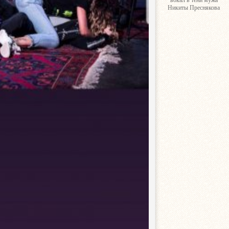
вокал в тени мужа
Никиты Преснякова