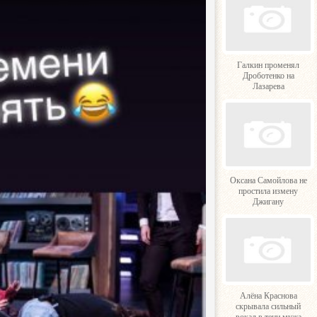
Галкин променял
Дроботенко на
Лазарева
Оксана Самойлова не
простила измену
Джигану
Алёна Краснова
скрывала сильный