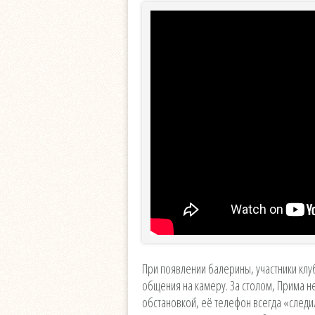
При появлении балерины, участники клу
общения на камеру. За столом, Прима не
обстановкой, её телефон всегда «след