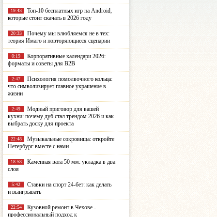
Топ-10 бесплатных игр на Android,
19:43
которые стоит скачать в 2026 году
Почему мы влюбляемся не в тех:
20:33
теория Имаго и повторяющиеся сценарии
Корпоративные календари 2026:
0:19
форматы и советы для B2B
Психология помолвочного кольца:
2:47
что символизирует главное украшение в
жизни
Модный приговор для вашей
2:49
кухни: почему дуб стал трендом 2026 и как
выбрать доску для проекта
Музыкальные сокровища: откройте
22:48
Петербург вместе с нами
Каменная вата 50 мм: укладка в два
18:53
слоя
Ставки на спорт 24-бет: как делать
5:42
и выигрывать
Кузовной ремонт в Чехове -
22:54
профессиональный подход к