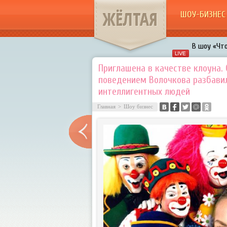
ЖЁЛТАЯ
ШОУ-БИЗНЕС
В шоу «Что
Авербух з
Приглашена в качестве клоуна
поведением Волочкова разбави
«Мужик на 
интеллигентных людей
воровками
Галкин про
Главная
>
Шоу бизнес
Расстались