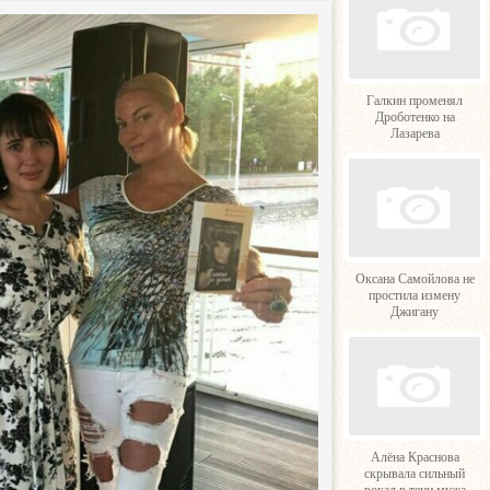
Галкин променял
Дроботенко на
Лазарева
Оксана Самойлова не
простила измену
Джигану
Алёна Краснова
скрывала сильный