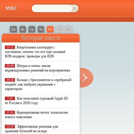
МИКС
Пн
Вт
Ср
Чт
Пт
Сб
Вс
Последние новости
Квартальные календари с
21:12
логотипом: почему это всё ещё сильный
B2B-подарок: примеры для B2B
Шатры и тенты: магия
20:48
индивидуальных решений на мероприятиях
Кольцо с бриллиантом к серебряной
20:56
свадьбе: как выбрать украшение с
характером
Как пополнить турецкий Apple ID
7:30
из России в 2026 году
Корпоративная почта: технологии
22:30
нового поколения
Эффективные решения для
22:29
хранения бутылей на складе