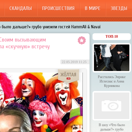
СКАНДАЛЫ
ПРОИСШЕСТВИЯ
В МИРЕ
ЗВЕЗДЫ
 было дальше?» грубо унизили гостей HammAli & Navai
арождает в Бузовой новый комплекс на «Ледниковом периоде»
ТОП-10
. Своим вызывающим
ла «скучную» встречу
200%»: Тарзан признался, что изменил Королёвой с любовницами-
менял Дроботенко на Лазарева
22.05.2019 11:25
 Энрике Иглесиас и Анна Курникова
Расстались Энрике
Иглесиас и Анна
Курникова
В шоу «Что было
дальше?» грубо