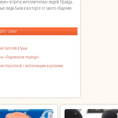
ную» встречу интеллигентных людей. Правда,
ные люди были в восторге от такого общения.
айте также
ей HammAli & Navai
с на «Ледниковом периоде»
менил Королёвой с любовницами-воровками