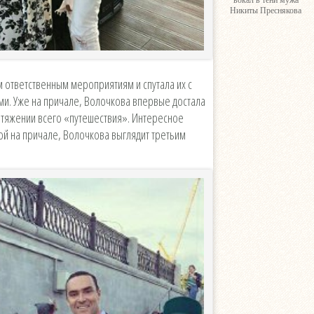
вокал в тени мужа
Никиты Преснякова
м ответственным мероприятиям и спутала их с
. Уже на причале, Волочкова впервые достала
отяжении всего «путешествия». Интересное
ой на причале, Волочкова выглядит третьим