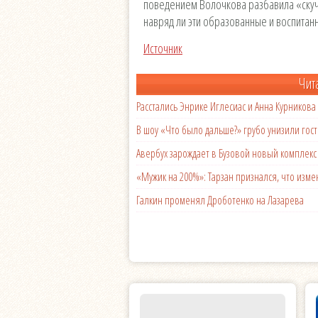
поведением Волочкова разбавила «скуч
навряд ли эти образованные и воспитан
Источник
Чит
Расстались Энрике Иглесиас и Анна Курникова
В шоу «Что было дальше?» грубо унизили гост
Авербух зарождает в Бузовой новый комплек
«Мужик на 200%»: Тарзан признался, что из
Галкин променял Дроботенко на Лазарева