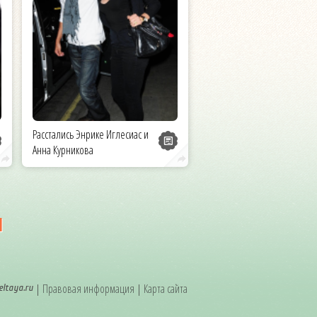
Расстались Энрике Иглесиас и
Анна Курникова
и
|
Правовая информация
|
Карта сайта