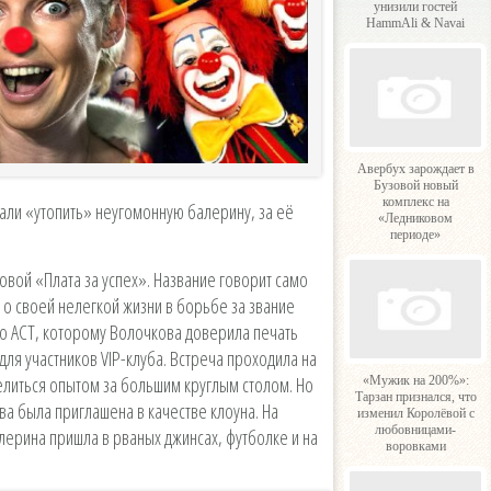
унизили гостей
HammAli & Navai
Авербух зарождает в
Бузовой новый
комплекс на
али «утопить» неугомонную балерину, за её
«Ледниковом
периоде»
ковой «Плата за успех». Название говорит само
т о своей нелегкой жизни в борьбе за звание
о АСТ, которому Волочкова доверила печать
для участников VIP-клуба. Встреча проходила на
делиться опытом за большим круглым столом. Но
«Мужик на 200%»:
Тарзан признался, что
ва была приглашена в качестве клоуна. На
изменил Королёвой с
любовницами-
ерина пришла в рваных джинсах, футболке и на
воровками