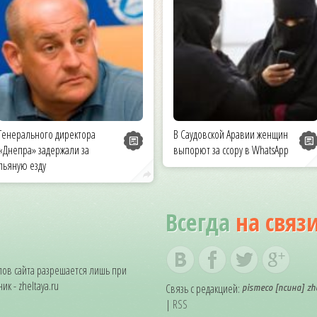
Генерального директора
В Саудовской Аравии женщин
«Днепра» задержали за
выпорют за ссору в WhatsApp
пьяную езду
Всегда
на связ
ов сайта разрешается лишь при
к - zheltaya.ru
Связь с редакцией:
|
RSS