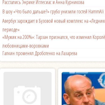
Расстались Энрике Иглесиас и Анна Курникова
В шоу «Что было дальше?» грубо унизили гостей HammAli 
Авербух зарождает в Бузовой новый комплекс на «Ледни
периоде»
«Мужик на 200%»: Тарзан признался, что изменил Королё
любовницами-воровками
Галкин променял Дроботенко на Лазарева