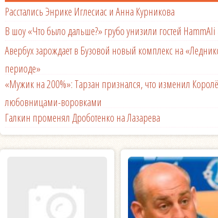
Расстались Энрике Иглесиас и Анна Курникова
В шоу «Что было дальше?» грубо унизили гостей HammAli 
Авербух зарождает в Бузовой новый комплекс на «Ледни
периоде»
«Мужик на 200%»: Тарзан признался, что изменил Королё
любовницами-воровками
Галкин променял Дроботенко на Лазарева