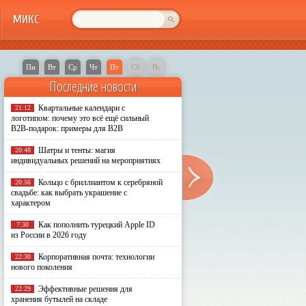
МИКС
Пн
Вт
Ср
Чт
Пт
Сб
Вс
Последние новости
Квартальные календари с
21:12
логотипом: почему это всё ещё сильный
B2B-подарок: примеры для B2B
Шатры и тенты: магия
20:48
индивидуальных решений на мероприятиях
Кольцо с бриллиантом к серебряной
20:56
свадьбе: как выбрать украшение с
характером
Как пополнить турецкий Apple ID
7:30
из России в 2026 году
Корпоративная почта: технологии
22:30
нового поколения
Эффективные решения для
22:29
хранения бутылей на складе