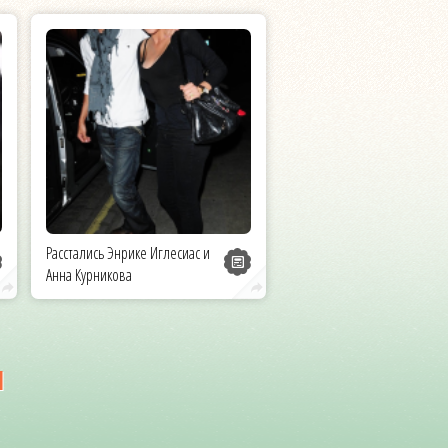
Расстались Энрике Иглесиас и
Анна Курникова
и