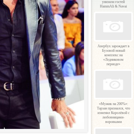
унизили гостей
HammAli & Navai
Авербух зарождает в
Бузовой новый
комплекс на
«Ледниковом
периоде»
«Мужик на 200%»:
Тарзан признался, что
изменил Королёвой с
любовницами-
воровками