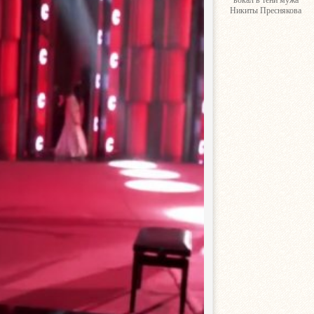
вокал в тени мужа
Никиты Преснякова