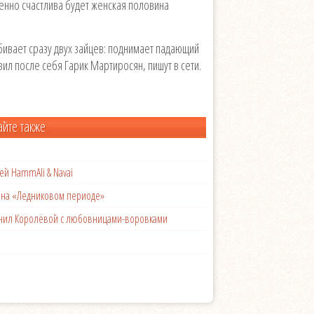
бенно счастлива будет женская половина
бивает сразу двух зайцев: поднимает падающий
вил после себя Гарик Мартиросян, пишут в сети.
айте также
ей HammAli & Navai
с на «Ледниковом периоде»
менил Королёвой с любовницами-воровками