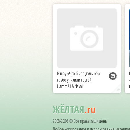
В шоу «Что было дальше?»
грубо унизили гостей
HammAli & Navai
ЖЁЛТАЯ
.ru
2008-2026 © Все права защищены.
Любое копирование и использование материал