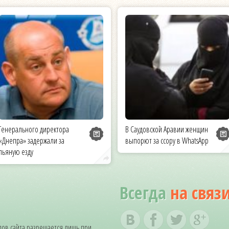
Генерального директора
В Саудовской Аравии женщин
«Днепра» задержали за
выпорют за ссору в WhatsApp
пьяную езду
Всегда
на связ
ов сайта разрешается лишь при