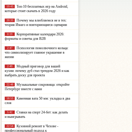
Топ-10 бесплатных игр на Android,
19:43
которые стоит скачать в 2026 году
Почему мы влюбляемся не в тех:
20:33
теория Имаго и повторяющиеся сценарии
Корпоративные календари 2026:
0:19
форматы и советы для B2B
Психология помолвочного кольца:
2:47
что символизирует главное украшение в
жизни
Модный приговор для вашей
2:49
кухни: почему дуб стал трендом 2026 и как
выбрать доску для проекта
Музыкальные сокровища: откройте
22:48
Петербург вместе с нами
Каменная вата 50 мм: укладка в два
18:53
слоя
Ставки на спорт 24-бет: как делать
5:42
и выигрывать
Кузовной ремонт в Чехове -
22:54
профессиональный подход к