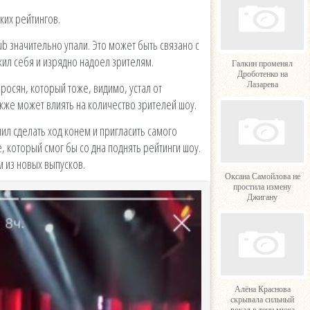
ких рейтингов.
b значительно упали. Это может быть связано с
жил себя и изрядно надоел зрителям.
Галкин променял
Дроботенко на
Лазарева
росян, который тоже, видимо, устал от
акже может влиять на количество зрителей шоу.
ил сделать ход конем и пригласить самого
 который смог бы со дна поднять рейтинги шоу.
 из новых выпусков.
Оксана Самойлова не
простила измену
Джигану
Алёна Краснова
скрывала сильный