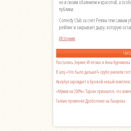
но и своим обаянием и красотой, а осо
публики.
Comedy Club за счет Реввы тем самым у
рейтинг и закрывает дыру, которую оста
Источник
Чит
Расстались Энрике Иглесиас и Анна Курникова
В шоу «Что было дальше?» грубо унизили гост
Авербух зарождает в Бузовой новый комплек
«Мужик на 200%»: Тарзан признался, что из
Галкин променял Дроботенко на Лазарева