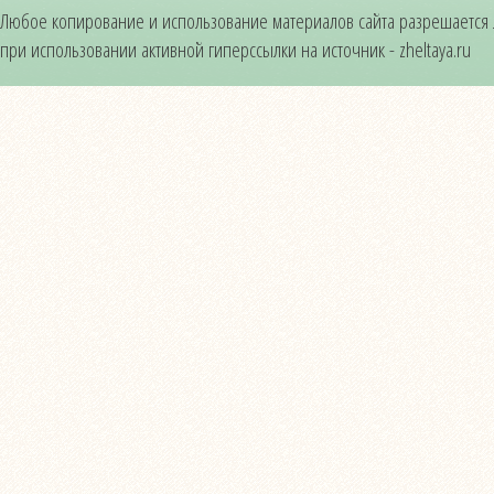
Любое копирование и использование материалов сайта разрешается
при использовании активной гиперссылки на источник - zheltaya.ru