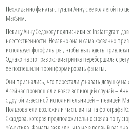
Неожиданно фанаты спутали Анну с ее коллегой по ц
МакSим.
Певицу Анну Седокову подписчики ее Instar=gram дав
неестественности. Недавно она и сама косвенно приз
использует фотофильтры, чтобы выглядеть привлека
Однако на этот раз экс-виагринка переборщила с рет
ее поспешили проинформировать фанаты.
Они признались, что перестали узнавать девушку на 
А сейчас произошел и вовсе вопиющий случай – Анн
с другой известной исполнительницей – певицей М
Пользователи возложили часть вины на фотографа К
Скардова, которая предположительно стояла по ту ст
объектива. Фанаты заявили, что не в первый раз она