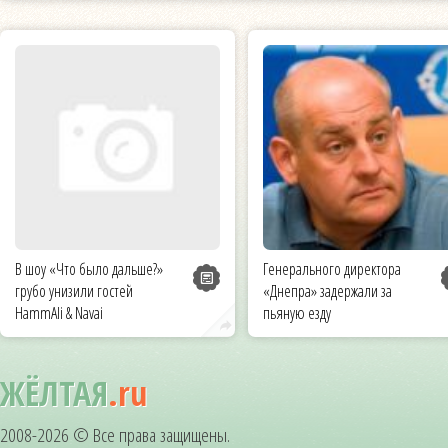
В шоу «Что было дальше?»
Генерального директора
грубо унизили гостей
«Днепра» задержали за
HammAli & Navai
пьяную езду
ЖЁЛТАЯ
.ru
2008-2026 © Все права защищены.