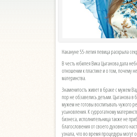
Накануне 55-летия певица раскрыла сек
В честь юбилея Вика Цыганова дала неб
отношении к пластике и о том, почему н
материнства.
Знаменитость живет в браке с мужем Вад
пор не обзавелись детьми. Цыганова в б
мужем не готовы воспитывать чужого ре
усыновления. К суррогатному материнст
бизнеса, исполнительница также не приб
благословения от своего духовного наст
узнала, что во время процедуры могут о