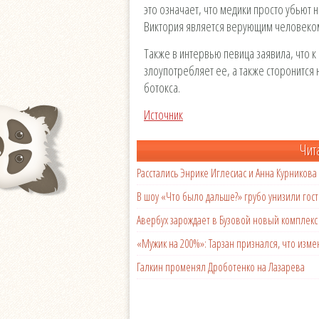
это означает, что медики просто убьют н
Виктория является верующим человеком,
Также в интервью певица заявила, что к
злоупотребляет ее, а также сторонится 
ботокса.
Источник
Чит
Расстались Энрике Иглесиас и Анна Курникова
В шоу «Что было дальше?» грубо унизили гост
Авербух зарождает в Бузовой новый комплек
«Мужик на 200%»: Тарзан признался, что из
Галкин променял Дроботенко на Лазарева