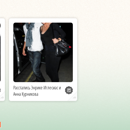
Расстались Энрике Иглесиас и
Анна Курникова
и