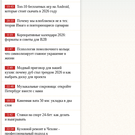
Топ-10 бесплатных игр на Android,
19:43
которые стоит скачать в 2026 году
Почему мы влюбляемся не в тех:
20:33
теория Имаго и повторяющиеся сценарии
Корпоративные календари 2026:
0:19
форматы и советы для B2B
Психология помолвочного кольца:
2:47
что символизирует главное украшение в
жизни
Модный приговор для вашей
2:49
кухни: почему дуб стал трендом 2026 и как
выбрать доску для проекта
Музыкальные сокровища: откройте
22:48
Петербург вместе с нами
Каменная вата 50 мм: укладка в два
18:53
слоя
Ставки на спорт 24-бет: как делать
5:42
и выигрывать
Кузовной ремонт в Чехове -
22:54
профессиональный подход к