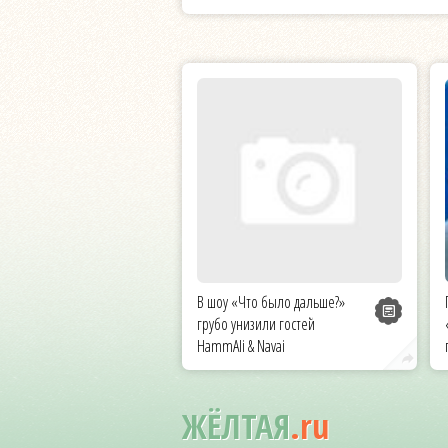
В шоу «Что было дальше?»
грубо унизили гостей
HammAli & Navai
ЖЁЛТАЯ
.ru