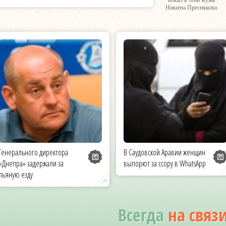
вокал в тени мужа
Никиты Преснякова
Генерального директора
В Саудовской Аравии женщин
«Днепра» задержали за
выпорют за ссору в WhatsApp
пьяную езду
Всегда
на связ