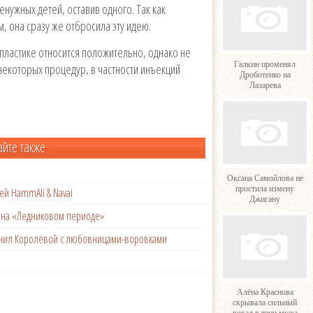
енужных детей, оставив одного. Так как
 она сразу же отбросила эту идею.
 пластике относится положительно, однако не
Галкин променял
некоторых процедур, в частности инъекций
Дроботенко на
Лазарева
айте также
Оксана Самойлова не
простила измену
ей HammAli & Navai
Джигану
с на «Ледниковом периоде»
менил Королёвой с любовницами-воровками
Алёна Краснова
скрывала сильный