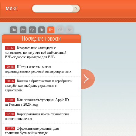
МИКС
Пн
Вт
Ср
Чт
Пт
Сб
Вс
Последние новости
Квартальные календари с
21:12
логотипом: почему это всё ещё сильный
B2B-подарок: примеры для B2B
Шатры и тенты: магия
20:48
индивидуальных решений на мероприятиях
Кольцо с бриллиантом к серебряной
20:56
свадьбе: как выбрать украшение с
характером
Как пополнить турецкий Apple ID
7:30
из России в 2026 году
Корпоративная почта: технологии
22:30
нового поколения
Эффективные решения для
22:29
хранения бутылей на складе