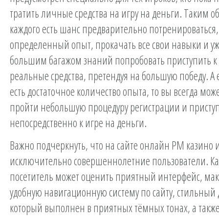
тратить личные средства на игру на деньги. Таким об
каждого есть шанс предварительно потренироваться,
определенный опыт, прокачать все свои навыки и уж
большим багажом знаний попробовать приступить к 
реальные средства, претендуя на большую победу. А е
есть достаточное количество опыта, то вы всегда мож
пройти небольшую процедуру регистрации и присту
непосредственно к игре на деньги.
Важно подчеркнуть, что на сайте онлайн РМ казино и
исключительно совершеннолетние пользователи. К
посетитель может оценить приятный интерфейс, ма
удобную навигационную систему по сайту, стильный 
который выполнен в приятных тёмных тонах, а такж