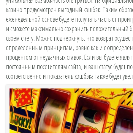
уникальная возможность отыграться. На официально
казино предусмотрен выгодный кэшбэк. Таким образ
еженедельной основе будете получать часть от прои
и сможете максимально сохранить положительный б
своём счету. Можно подчеркнуть, что возврат осущест
определенным принципам, ровно как и с определе
процентом от неудачных ставок. Если вы будете являт
постоянным посетителям сайта, и ваш статус будет п
соответственно и показатель кэшбэка также будет уве