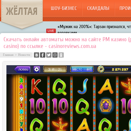
ЖЁЛТАЯ
ШОУ-БИЗНЕС
СКАНДАЛЫ
ПРОИ
Галкин променял Дроботенко на Лазаре
Расстались Энрике Иглесиас и Анна Кур
Скачать онлайн автоматы можно на сайте РМ казино (
casino) по ссылке - casinoreviews.com.ua
В шоу «Что было дальше?» грубо унизил
Главная
>
Новости
Авербух зарождает в Бузовой новый ко
«Мужик на 200%»: Тарзан признался, ч
воровками