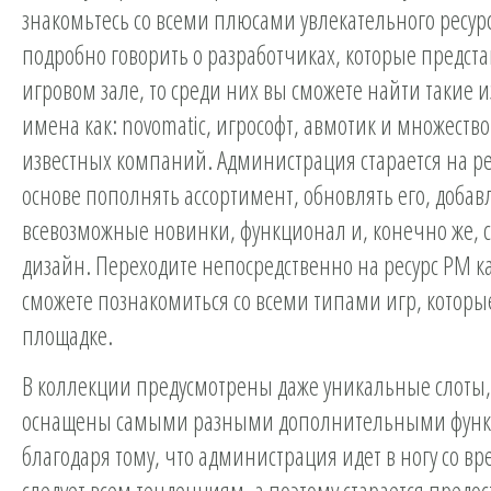
знакомьтесь со всеми плюсами увлекательного ресурс
подробно говорить о разработчиках, которые предст
игровом зале, то среди них вы сможете найти такие 
имена как: novomatic, игрософт, авмотик и множество
известных компаний. Администрация старается на р
основе пополнять ассортимент, обновлять его, добав
всевозможные новинки, функционал и, конечно же,
дизайн. Переходите непосредственно на ресурс РМ к
сможете познакомиться со всеми типами игр, которы
площадке.
В коллекции предусмотрены даже уникальные слоты,
оснащены самыми разными дополнительными функ
благодаря тому, что администрация идет в ногу со в