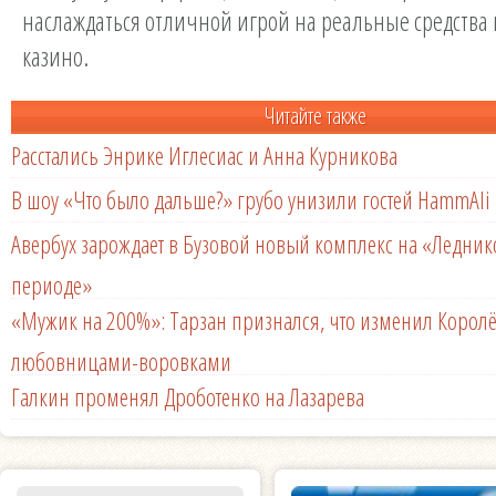
наслаждаться отличной игрой на реальные средства 
казино.
Читайте также
Расстались Энрике Иглесиас и Анна Курникова
В шоу «Что было дальше?» грубо унизили гостей HammAli 
Авербух зарождает в Бузовой новый комплекс на «Ледни
периоде»
«Мужик на 200%»: Тарзан признался, что изменил Королё
любовницами-воровками
Галкин променял Дроботенко на Лазарева