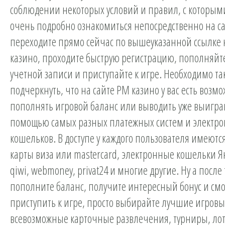
соблюдении некоторых условий и правил, с которым
очень подробно ознакомиться непосредственно на са
переходите прямо сейчас по вышеуказанной ссылке 
казино, проходите быструю регистрацию, пополняйте
учетной записи и приступайте к игре. Необходимо та
подчеркнуть, что на сайте РМ казино у вас есть возм
пополнять игровой баланс или выводить уже выигра
помощью самых разных платежных систем и электр
кошельков. В доступе у каждого пользователя имеютс
карты виза или mastercard, электронные кошельки Я
qiwi, webmoney, privat24 и многие другие. Ну а после 
пополните баланс, получите интересный бонус и см
приступить к игре, просто выбирайте лучшие игровы
всевозможные карточные развлечения, турниры, ло