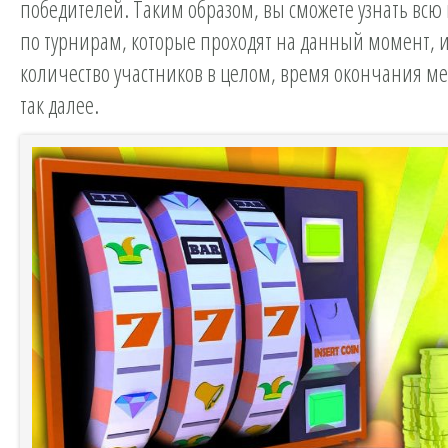
победителей. Таким образом, вы сможете узнать вс
по турнирам, которые проходят на данный момент, 
количество участников в целом, время окончания м
так далее.