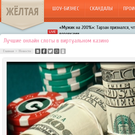
ЖЁЛТАЯ
ШОУ-БИЗНЕС
СКАНДАЛЫ
ПРОИ
«Мужик на 200%»: Тарзан признался, ч
воровками
Галкин променял Дроботенко на Лазаре
Лучшие онлайн слоты в виртуальном казино
Расстались Энрике Иглесиас и Анна Кур
Главная
>
Новости
В шоу «Что было дальше?» грубо унизил
Авербух зарождает в Бузовой новый ко