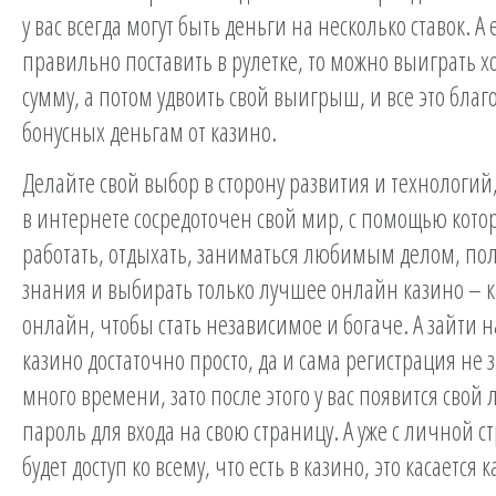
у вас всегда могут быть деньги на несколько ставок. А 
правильно поставить в рулетке, то можно выиграть 
сумму, а потом удвоить свой выигрыш, и все это благ
бонусных деньгам от казино.
Делайте свой выбор в сторону развития и технологий,
в интернете сосредоточен свой мир, с помощью кото
работать, отдыхать, заниматься любимым делом, по
знания и выбирать только лучшее онлайн казино – 
онлайн, чтобы стать независимое и богаче. А зайти 
казино достаточно просто, да и сама регистрация не
много времени, зато после этого у вас появится свой 
пароль для входа на свою страницу. А уже с личной с
будет доступ ко всему, что есть в казино, это касается 