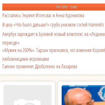
Читайте также
Расстались Энрике Иглесиас и Анна Курникова
В шоу «Что было дальше?» грубо унизили гостей HammAli 
Авербух зарождает в Бузовой новый комплекс на «Ледни
периоде»
«Мужик на 200%»: Тарзан признался, что изменил Королё
любовницами-воровками
Галкин променял Дроботенко на Лазарева