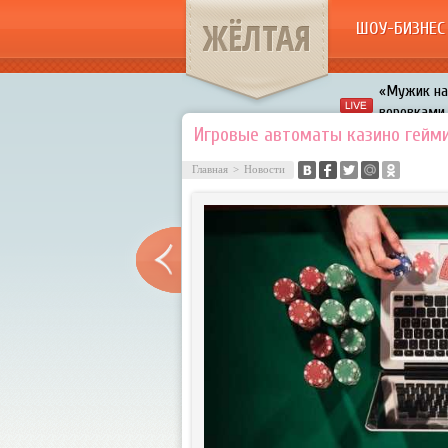
ЖЁЛТАЯ
ШОУ-БИЗНЕС
«Мужик на 
воровками
Галкин про
Игровые автоматы казино гейм
Расстались
Главная
>
Новости
В шоу «Что
Авербух з