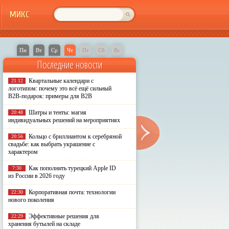
МИКС
Пн
Вт
Ср
Чт
Пт
Сб
Вс
Последние новости
Квартальные календари с
21:12
логотипом: почему это всё ещё сильный
B2B-подарок: примеры для B2B
Шатры и тенты: магия
20:48
индивидуальных решений на мероприятиях
Кольцо с бриллиантом к серебряной
20:56
свадьбе: как выбрать украшение с
характером
Как пополнить турецкий Apple ID
7:30
из России в 2026 году
Корпоративная почта: технологии
22:30
нового поколения
Эффективные решения для
22:29
хранения бутылей на складе