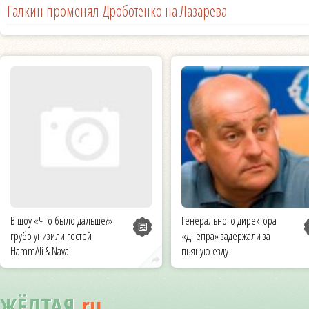
Галкин променял Дроботенко на Лазарева
В шоу «Что было дальше?»
Генерального директора
грубо унизили гостей
«Днепра» задержали за
HammAli & Navai
пьяную езду
ЖЁЛТАЯ
.ru