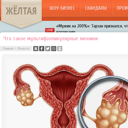
ЖЁЛТАЯ
ШОУ-БИЗНЕС
СКАНДАЛЫ
ПРОИ
«Мужик на 200%»: Тарзан признался, ч
воровками
Галкин променял Дроботенко на Лазаре
Что такое мультифолликулярные яичники
Расстались Энрике Иглесиас и Анна Кур
Главная
>
Новости
В шоу «Что было дальше?» грубо унизил
Авербух зарождает в Бузовой новый ко