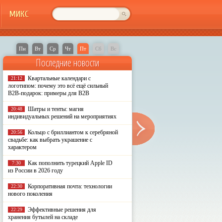
МИКС
Пн
Вт
Ср
Чт
Пт
Сб
Вс
Последние новости
Квартальные календари с
21:12
логотипом: почему это всё ещё сильный
B2B-подарок: примеры для B2B
Шатры и тенты: магия
20:48
индивидуальных решений на мероприятиях
Кольцо с бриллиантом к серебряной
20:56
свадьбе: как выбрать украшение с
характером
Как пополнить турецкий Apple ID
7:30
из России в 2026 году
Корпоративная почта: технологии
22:30
нового поколения
Эффективные решения для
22:29
хранения бутылей на складе