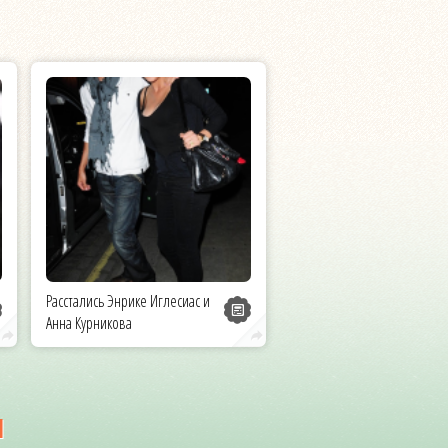
Расстались Энрике Иглесиас и
Анна Курникова
и