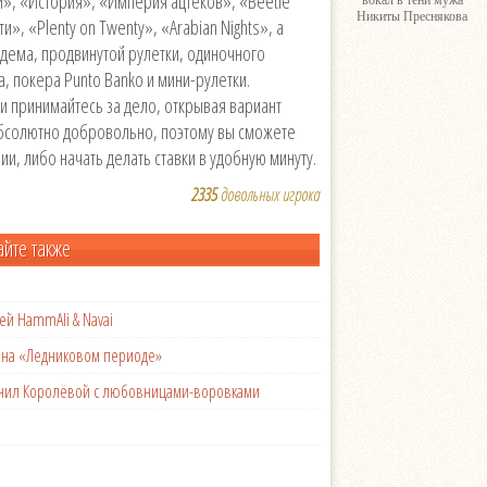
», «История», «Империя ацтеков», «Beetle
вокал в тени мужа
Никиты Преснякова
», «Рlenty on Twenty», «Аrabian Nights», а
дема, продвинутой рулетки, одиночного
, покера Punto Banko и мини-рулетки.
 принимайтесь за дело, открывая вариант
 абсолютно добровольно, поэтому вы сможете
и, либо начать делать ставки в удобную минуту.
2335
довольных игрока
айте также
ей HammAli & Navai
с на «Ледниковом периоде»
менил Королёвой с любовницами-воровками