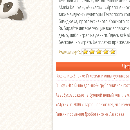
«Червяки и пчёлы», «Волшебные деньги
Mania Deluxe», «Чикаго», «Драгоценности
также видео-симуляторы Техасского хол
блэкджека, прогрессивного Красного пса
Выбирайте интересующие вас аппараты и
демо, либо играя на деньги. Здесь всё
бесконечно играть бесплатно при желани
Рейтинг клуба:
Чит
Расстались Энрике Иглесиас и Анна Курникова
В шоу «Что было дальше?» грубо унизили гост
Авербух зарождает в Бузовой новый комплек
«Мужик на 200%»: Тарзан признался, что из
Галкин променял Дроботенко на Лазарева