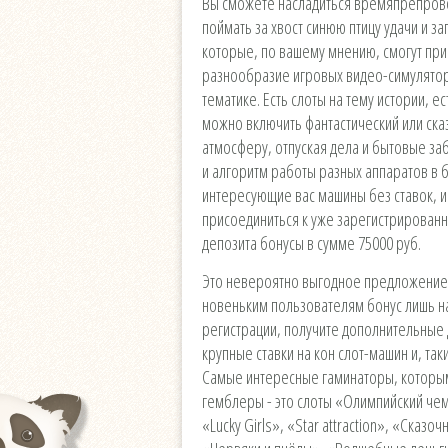
Вы сможете насладиться времяпрепрово
поймать за хвост синюю птицу удачи и за
которые, по вашему мнению, смогут прин
разнообразие игровых видео-симулятор
тематике. Есть слоты на тему истории, е
можно включить фантастический или ска
атмосферу, отпуская дела и бытовые за
и алгоритм работы разных аппаратов в
интересующие вас машины без ставок, и 
присоединиться к уже зарегистрированн
депозита бонусы в сумме 75000 руб.
Это невероятно выгодное предложение,
новеньким пользователям бонус лишь на
регистрации, получите дополнительные 
крупные ставки на кон слот-машин и, та
Самые интересные гаминаторы, которы
гемблеры - это слоты «Олимпийский чем
«Lucky Girls», «Star attraction», «Ска