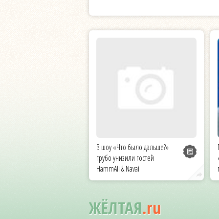
В шоу «Что было дальше?»
грубо унизили гостей
HammAli & Navai
ЖЁЛТАЯ
.ru