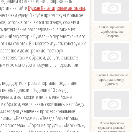
ждением в сети интернет, попробовать
пустить на сайте
Вулкан Вегас игровые автоматы
,
ести вам удачу. В клубе присутствует большое
ов, которые отличаются по жанру, сюжету и
Галкин променял
сть детективные расследования, а также тут
Дроботенко на
зочный эмулятор и буквально перенестись в его
Лазарева
боты на самотек. Вы можете изучать конструкцию
 бесплатном демо-режиме, тестируя
не теряя, таким образом, деньги, а можете
ым игрокам клуба и получить на первые три
Оксана Самойлова не
простила измену
 ведь другие игровые порталы предлагают
Джигану
 первый депозит. Выделите 10 секунд
деньги, и вы сможете делать еще более
ким образом, увеличивать свои шансы на победу.
ми сегодня увеличены профессиональные
пион», «Роза удачи», «Звезда баскетбола»,
Алёна Краснова
зочная Королева», «Горящие фрукты», «Москиты»,
скрывала сильный