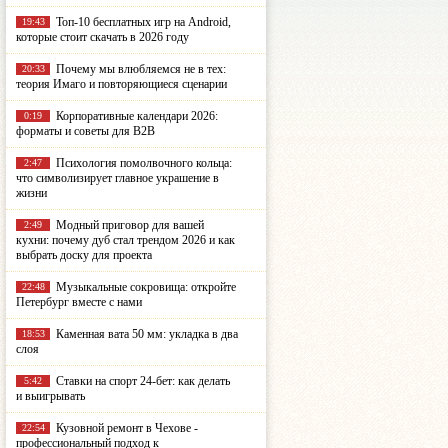
Топ-10 бесплатных игр на Android,
19:43
которые стоит скачать в 2026 году
Почему мы влюбляемся не в тех:
20:33
теория Имаго и повторяющиеся сценарии
Корпоративные календари 2026:
0:19
форматы и советы для B2B
Психология помолвочного кольца:
2:47
что символизирует главное украшение в
жизни
Модный приговор для вашей
2:49
кухни: почему дуб стал трендом 2026 и как
выбрать доску для проекта
Музыкальные сокровища: откройте
22:48
Петербург вместе с нами
Каменная вата 50 мм: укладка в два
18:53
слоя
Ставки на спорт 24-бет: как делать
5:42
и выигрывать
Кузовной ремонт в Чехове -
22:54
профессиональный подход к