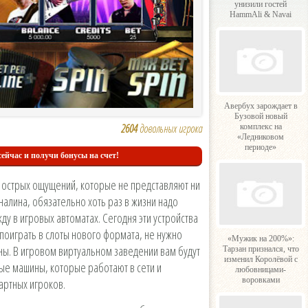
унизили гостей
HammAli & Navai
Авербух зарождает в
Бузовой новый
2604
довольных игрока
комплекс на
«Ледниковом
периоде»
ейчас и получи бонусы на счет!
 острых ощущений, которые не представляют ни
налина, обязательно хоть раз в жизни надо
у в игровых автоматах. Сегодня эти устройства
ы поиграть в слоты нового формата, не нужно
«Мужик на 200%»:
ны. В игровом виртуальном заведении вам будут
Тарзан признался, что
изменил Королёвой с
ые машины, которые работают в сети и
любовницами-
воровками
артных игроков.