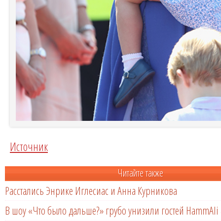
Источник
Читайте также
Расстались Энрике Иглесиас и Анна Курникова
В шоу «Что было дальше?» грубо унизили гостей HammAli 