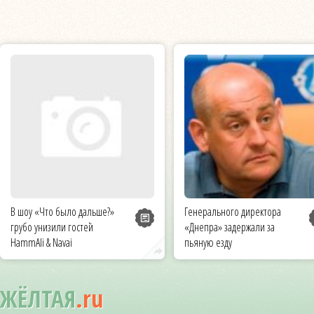
В шоу «Что было дальше?»
Генерального директора
грубо унизили гостей
«Днепра» задержали за
HammAli & Navai
пьяную езду
ЖЁЛТАЯ
.ru