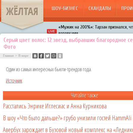
ЖЁЛТАЯ
ШОУ-БИЗНЕС
СКАНДАЛЫ
ПРОИ
«Мужик на 200%»: Тарзан признался, ч
воровками
Галкин променял Дроботенко на Лазаре
Серый цвет волос: 12 звезд, выбравших благородное се
Фото
Расстались Энрике Иглесиас и Анна Кур
Главная
>
В мире
В шоу «Что было дальше?» грубо унизил
Один из самых интересных бьюти-трендов года.
Авербух зарождает в Бузовой новый ко
Источник
Читайте также
Расстались Энрике Иглесиас и Анна Курникова
В шоу «Что было дальше?» грубо унизили гостей HammAli 
Авербух зарождает в Бузовой новый комплекс на «Ледни