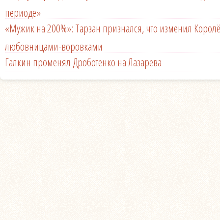
периоде»
«Мужик на 200%»: Тарзан признался, что изменил Королё
любовницами-воровками
Галкин променял Дроботенко на Лазарева