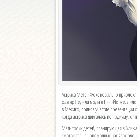
Актриса Меган Фокс невольно привлекла
разгар Недели моды в Нью-Йорке. Дело в
в Мехико, приняв участие презентации о
когда актриса двигалась по подиуму, от
Мать троих детей, планирующая в ближ
смотрелась в новомодных нарядах очень