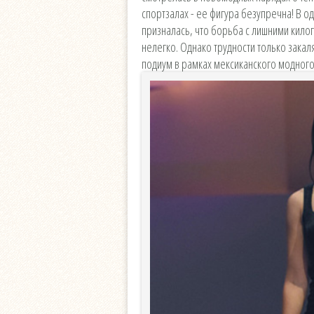
спортзалах - ее фигура безупречна! В о
призналась, что борьба с лишними кило
нелегко. Однако трудности только закал
подиум в рамках мексиканского модного