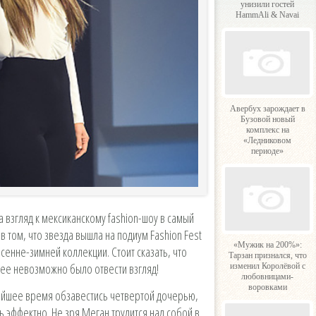
унизили гостей
HammAli & Navai
Авербух зарождает в
Бузовой новый
комплекс на
«Ледниковом
периоде»
 взгляд к мексиканскому fashion-шоу в самый
 том, что звезда вышла на подиум Fashion Fest
«Мужик на 200%»:
сенне-зимней коллекции. Стоит сказать, что
Тарзан признался, что
 нее невозможно было отвести взгляд!
изменил Королёвой с
любовницами-
воровками
айшее время обзавестись четвертой дочерью,
 эффектно. Не зря Меган трудится над собой в