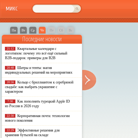
МИКС
Пн
Вт
Ср
Чт
Пт
Сб
Вс
Последние новости
Квартальные календари с
21:12
логотипом: почему это всё ещё сильный
B2B-подарок: примеры для B2B
Шатры и тенты: магия
20:48
индивидуальных решений на мероприятиях
Кольцо с бриллиантом к серебряной
20:56
свадьбе: как выбрать украшение с
характером
Как пополнить турецкий Apple ID
7:30
из России в 2026 году
Корпоративная почта: технологии
22:30
нового поколения
Эффективные решения для
22:29
хранения бутылей на складе