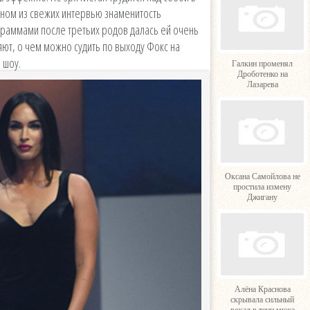
дном из свежих интервью знаменитость
граммами после третьих родов далась ей очень
яют, о чем можно судить по выходу Фокс на
 шоу.
Галкин променял
Дроботенко на
Лазарева
Оксана Самойлова не
простила измену
Джигану
Алёна Краснова
скрывала сильный