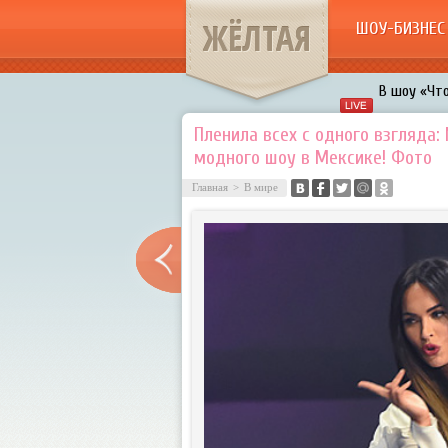
ЖЁЛТАЯ
ШОУ-БИЗНЕС
В шоу «Что
Авербух з
Пленила всех с одного взгляда:
модного шоу в Мексике! Фото
«Мужик на 
воровками
Главная
>
В мире
Галкин про
Расстались