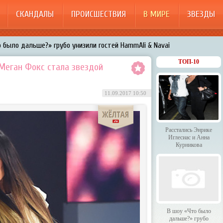
СКАНДАЛЫ
ПРОИСШЕСТВИЯ
В МИРЕ
ЗВЕЗДЫ
 было дальше?» грубо унизили гостей HammAli & Navai
арождает в Бузовой новый комплекс на «Ледниковом периоде»
ТОП-10
 Меган Фокс стала звездой
200%»: Тарзан признался, что изменил Королёвой с любовницами-
11.09.2017 10:50
менял Дроботенко на Лазарева
 Энрике Иглесиас и Анна Курникова
Расстались Энрике
Иглесиас и Анна
Курникова
В шоу «Что было
дальше?» грубо