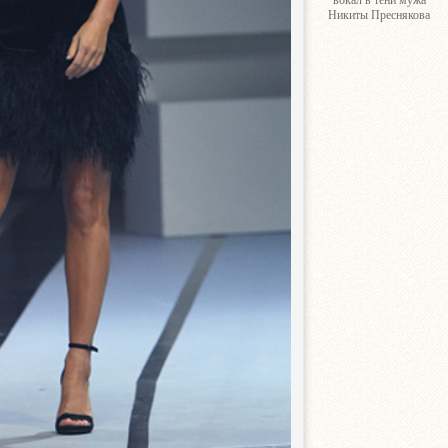
вокал в тени мужа
Никиты Преснякова