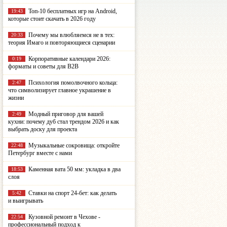
Топ-10 бесплатных игр на Android,
19:43
которые стоит скачать в 2026 году
Почему мы влюбляемся не в тех:
20:33
теория Имаго и повторяющиеся сценарии
Корпоративные календари 2026:
0:19
форматы и советы для B2B
Психология помолвочного кольца:
2:47
что символизирует главное украшение в
жизни
Модный приговор для вашей
2:49
кухни: почему дуб стал трендом 2026 и как
выбрать доску для проекта
Музыкальные сокровища: откройте
22:48
Петербург вместе с нами
Каменная вата 50 мм: укладка в два
18:53
слоя
Ставки на спорт 24-бет: как делать
5:42
и выигрывать
Кузовной ремонт в Чехове -
22:54
профессиональный подход к