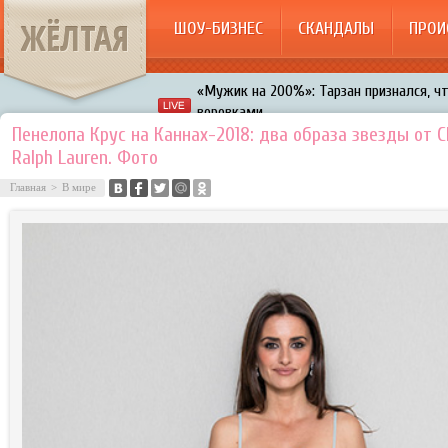
ЖЁЛТАЯ
ШОУ-БИЗНЕС
СКАНДАЛЫ
ПРОИ
«Мужик на 200%»: Тарзан признался, ч
воровками
Галкин променял Дроботенко на Лазаре
Пенелопа Крус на Каннах-2018: два образа звезды от C
Расстались Энрике Иглесиас и Анна Кур
Ralph Lauren. Фото
В шоу «Что было дальше?» грубо унизил
Главная
>
В мире
Авербух зарождает в Бузовой новый ко
«Мужик на 200%»: Тарзан признался, ч
воровками