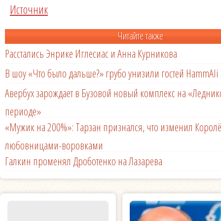
Источник
Читайте также
Расстались Энрике Иглесиас и Анна Курникова
В шоу «Что было дальше?» грубо унизили гостей HammAli 
Авербух зарождает в Бузовой новый комплекс на «Ледни
периоде»
«Мужик на 200%»: Тарзан признался, что изменил Королё
любовницами-воровками
Галкин променял Дроботенко на Лазарева