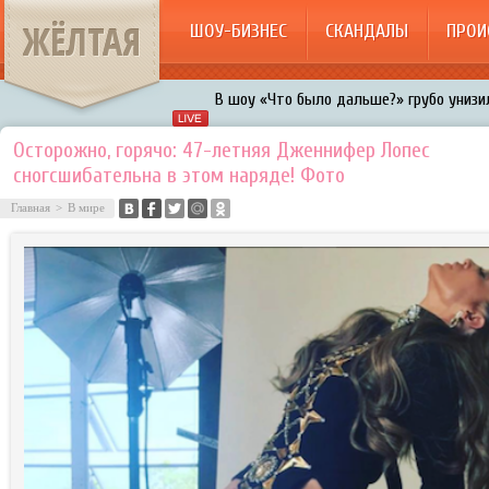
ЖЁЛТАЯ
ШОУ-БИЗНЕС
СКАНДАЛЫ
ПРОИ
В шоу «Что было дальше?» грубо унизил
Авербух зарождает в Бузовой новый ко
Осторожно, горячо: 47-летняя Дженнифер Лопес
сногсшибательна в этом наряде! Фото
«Мужик на 200%»: Тарзан признался, ч
воровками
Главная
>
В мире
Галкин променял Дроботенко на Лазаре
Расстались Энрике Иглесиас и Анна Кур