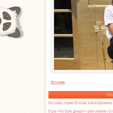
Источник
Чит
Расстались Энрике Иглесиас и Анна Курникова
В шоу «Что было дальше?» грубо унизили гост