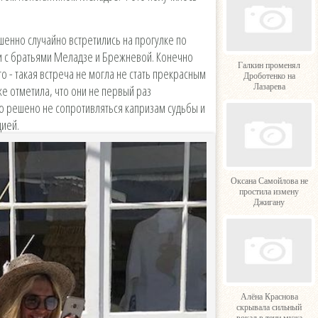
шенно случайно встретились на прогулке по
и с братьями Меладзе и Брежневой. Конечно
Галкин променял
 - такая встреча не могла не стать прекрасным
Дроботенко на
Лазарева
же отметила, что они не первый раз
о решено не сопротивляться капризам судьбы и
цией.
Оксана Самойлова не
простила измену
Джигану
Алёна Краснова
скрывала сильный