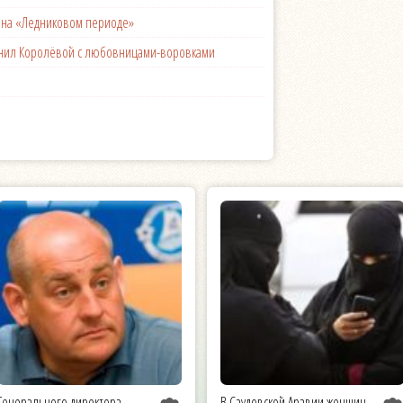
с на «Ледниковом периоде»
менил Королёвой с любовницами-воровками
Генерального директора
В Саудовской Аравии женщин