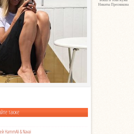
вокал в тени мужа
Никиты Преснякова
айте также
ей HammAli & Navai