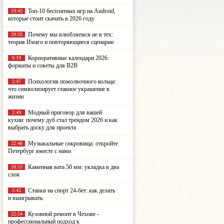
Топ-10 бесплатных игр на Android,
19:43
которые стоит скачать в 2026 году
Почему мы влюбляемся не в тех:
20:33
теория Имаго и повторяющиеся сценарии
Корпоративные календари 2026:
0:19
форматы и советы для B2B
Психология помолвочного кольца:
2:47
что символизирует главное украшение в
жизни
Модный приговор для вашей
2:49
кухни: почему дуб стал трендом 2026 и как
выбрать доску для проекта
Музыкальные сокровища: откройте
22:48
Петербург вместе с нами
Каменная вата 50 мм: укладка в два
18:53
слоя
Ставки на спорт 24-бет: как делать
5:42
и выигрывать
Кузовной ремонт в Чехове -
22:54
профессиональный подход к