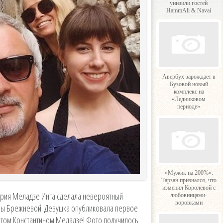
унизили гостей
HammAli & Navai
Авербух зарождает в
Бузовой новый
комплекс на
«Ледниковом
периоде»
«Мужик на 200%»:
Тарзан признался, что
изменил Королёвой с
ерия Меладзе Инга сделала невероятный
любовницами-
воровками
ры Брежневой. Девушка опубликовала первое
угом Константином Меладзе! Фото получилось