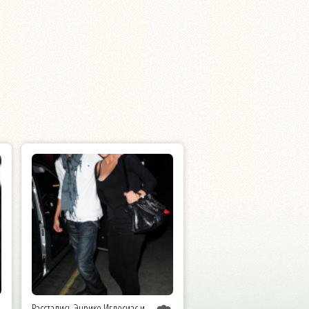
Расстались Энрике Иглесиас и