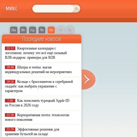
МИКС
Пн
Вт
Ср
Чт
Пт
Сб
Вс
Последние новости
Квартальные календари с
21:12
логотипом: почему это всё ещё сильный
B2B-подарок: примеры для B2B
Шатры и тенты: магия
20:48
индивидуальных решений на мероприятиях
Кольцо с бриллиантом к серебряной
20:56
свадьбе: как выбрать украшение с
характером
Как пополнить турецкий Apple ID
7:30
из России в 2026 году
Корпоративная почта: технологии
22:30
нового поколения
Эффективные решения для
22:29
хранения бутылей на складе