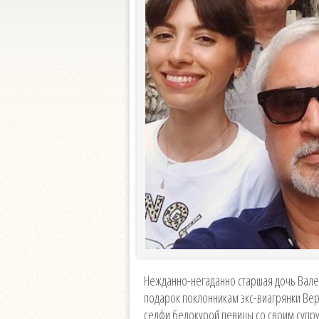
Нежданно-негаданно старшая дочь Вал
подарок поклонникам экс-виагрянки Ве
селфи белокурой певицы со своим супр