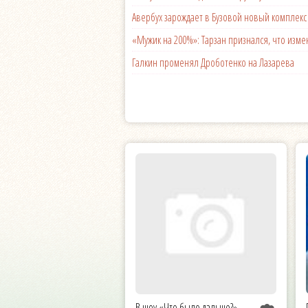
Авербух зарождает в Бузовой новый комплек
«Мужик на 200%»: Тарзан признался, что из
Галкин променял Дроботенко на Лазарева
В шоу «Что было дальше?»