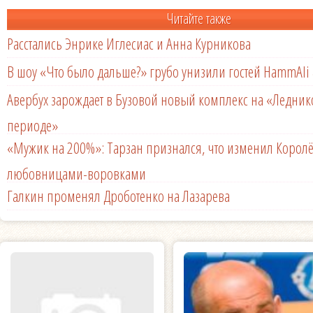
Читайте также
Расстались Энрике Иглесиас и Анна Курникова
В шоу «Что было дальше?» грубо унизили гостей HammAli 
Авербух зарождает в Бузовой новый комплекс на «Ледни
периоде»
«Мужик на 200%»: Тарзан признался, что изменил Королё
любовницами-воровками
Галкин променял Дроботенко на Лазарева