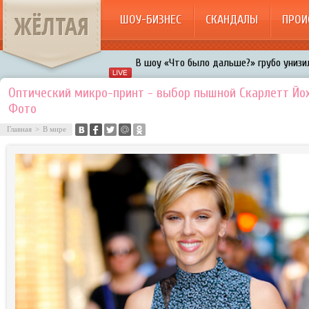
ЖЁЛТАЯ
ШОУ-БИЗНЕС
СКАНДАЛЫ
ПРОИ
В шоу «Что было дальше?» грубо унизил
Авербух зарождает в Бузовой новый ко
Оптический микро-принт - выбор пышной Скарлетт Йох
Фото
«Мужик на 200%»: Тарзан признался, ч
воровками
Главная
>
В мире
Галкин променял Дроботенко на Лазаре
Расстались Энрике Иглесиас и Анна Кур