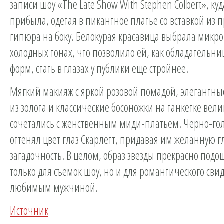
записи шоу «The Late Show With Stephen Colbert», куд
прибыла, одетая в пикантное платье со вставкой из 
гипюра на боку. Белокурая красавица выбрала микро
холодных тонах, что позволило ей, как обладатель
форм, стать в глазах у публики еще стройнее!
Мягкий макияж с яркой розовой помадой, элегантн
из золота и классические босоножки на танкетке вел
сочетались с женственным миди-платьем. Черно-го
оттенял цвет глаз Скарлетт, придавая им желанную г
загадочность. В целом, образ звезды прекрасно подо
только для съемок шоу, но и для романтического сви
любимым мужчиной.
Источник