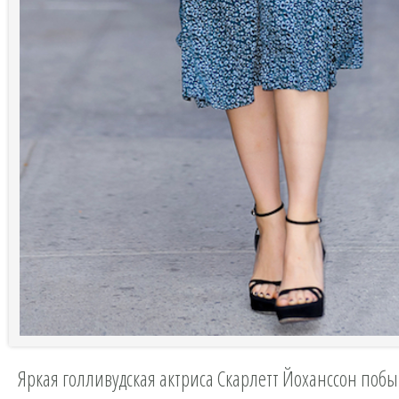
Яркая голливудская актриса Скарлетт Йоханссон поб