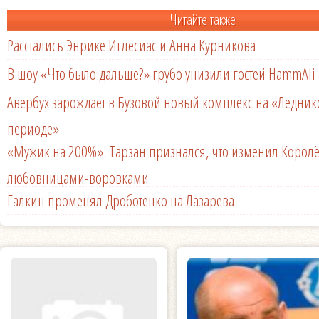
Читайте также
Расстались Энрике Иглесиас и Анна Курникова
В шоу «Что было дальше?» грубо унизили гостей HammAli 
Авербух зарождает в Бузовой новый комплекс на «Ледни
периоде»
«Мужик на 200%»: Тарзан признался, что изменил Королё
любовницами-воровками
Галкин променял Дроботенко на Лазарева