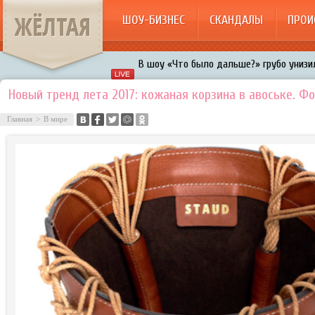
ЖЁЛТАЯ
ШОУ-БИЗНЕС
СКАНДАЛЫ
ПРОИ
Авербух зарождает в Бузовой новый ко
«Мужик на 200%»: Тарзан признался, ч
Новый тренд лета 2017: кожаная корзина в авоське. Ф
воровками
Галкин променял Дроботенко на Лазаре
Главная
>
В мире
Расстались Энрике Иглесиас и Анна Кур
В шоу «Что было дальше?» грубо унизил