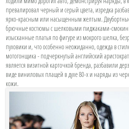
ходили мимо дорогих авто, демонстрируя наряды, в 
превалировал черный и серый цвета, изредка разб
ярко-красным или насыщенным желтым. Двубортные
брючные костюмы с шелковыми пиджаками-смокин
изысканные платья по фигуре из мокрого шелка, бе
пуховики и, что особенно неожиданно, одежда в стил
мотогонщика - подчеркнутый английский аристократ
является визитной карточкой бренда, разбавили дерз
виде виниловых плащей в духе 80-х и наряды из че
кожи.