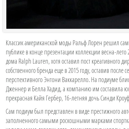
Классик американской моды Ральф Лорен решил сам
публике в конце презентации коллекции весна-лето
дома Ralph Lauren, хотя оставил пост креативного ди
собственного бренда еще в 2015 году, оставив после с
перспективного Энтони Ваккарелло. На подиуме бли
Дженнер и Белла Хадид, а компанию им составила ю
прекрасная Кайя Гербер, 16-летняя дочь Синди Кроу
Сам подиум был представлен в виде престижного авт
заполненного самыми роскошными марками спортк