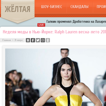
ЖЁЛТАЯ
ШОУ-БИЗНЕС
СКАНДАЛЫ
ПРОИ
Галкин променял Дроботенко на Лазаре
Расстались Энрике Иглесиас и Анна Кур
Неделя моды в Нью-Йорке: Ralph Lauren весна-лето 20
В шоу «Что было дальше?» грубо унизил
Авербух зарождает в Бузовой новый ко
Главная
>
В мире
«Мужик на 200%»: Тарзан признался, ч
воровками
Галкин променял Дроботенко на Лазаре