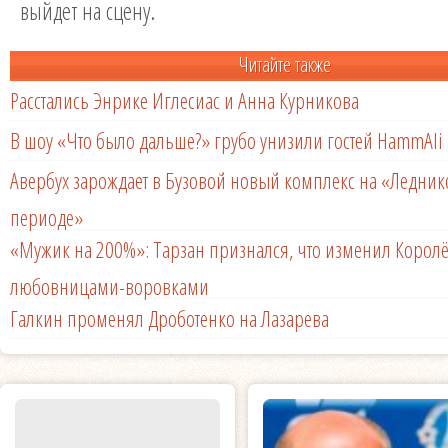
выйдет на сцену.
Читайте также
Расстались Энрике Иглесиас и Анна Курникова
В шоу «Что было дальше?» грубо унизили гостей HammAli 
Авербух зарождает в Бузовой новый комплекс на «Ледни
периоде»
«Мужик на 200%»: Тарзан признался, что изменил Королё
любовницами-воровками
Галкин променял Дроботенко на Лазарева