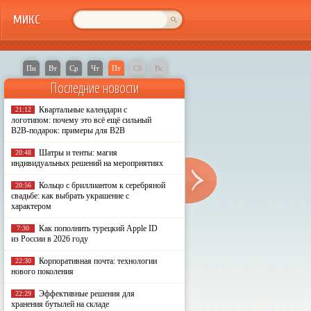
МИКС
Пн
Вт
Ср
Чт
Пт
Сб
Вс
Последние новости
Квартальные календари с
21:12
логотипом: почему это всё ещё сильный
B2B-подарок: примеры для B2B
Шатры и тенты: магия
20:48
индивидуальных решений на мероприятиях
Кольцо с бриллиантом к серебряной
20:56
свадьбе: как выбрать украшение с
характером
Как пополнить турецкий Apple ID
7:30
из России в 2026 году
Корпоративная почта: технологии
22:30
нового поколения
Эффективные решения для
22:29
хранения бутылей на складе