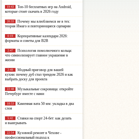
Топ-10 бесплатных игр на Android,
19:43
которые стоит скачать в 2026 году
Почему мы влюбляемся не в тех:
20:33
теория Имаго и повторяющиеся сценарии
Корпоративные календари 2026:
0:19
форматы и советы для B2B
Психология помолвочного кольца:
2:47
что символизирует главное украшение в
жизни
Модный приговор для вашей
2:49
кухни: почему дуб стал трендом 2026 и как
выбрать доску для проекта
Музыкальные сокровища: откройте
22:48
Петербург вместе с нами
Каменная вата 50 мм: укладка в два
18:53
слоя
Ставки на спорт 24-бет: как делать
5:42
и выигрывать
Кузовной ремонт в Чехове -
22:54
профессиональный подход к