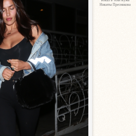
вокал в тени мужа
Никиты Преснякова