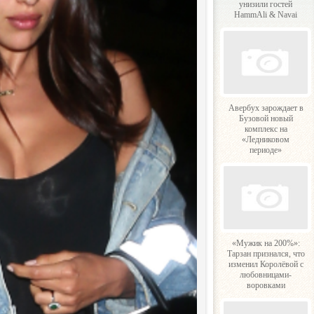
унизили гостей
HammAli & Navai
Авербух зарождает в
Бузовой новый
комплекс на
«Ледниковом
периоде»
«Мужик на 200%»:
Тарзан признался, что
изменил Королёвой с
любовницами-
воровками