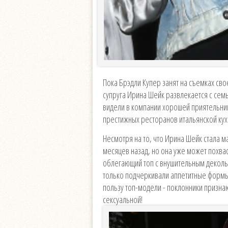
Пока Брэдли Купер занят на съемках св
супруга Ирина Шейк развлекается с сем
видели в компании хорошей приятельниц
престижных ресторанов итальянской кух
Несмотря на то, что Ирина Шейк стала 
месяцев назад, но она уже может похв
облегающий топ с внушительным декольте
только подчеркивали аппетитные формы
пользу топ-модели - поклонники призна
сексуальной!