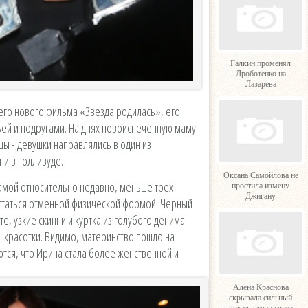
Галкин променял
Дроботенко на
Лазарева
оего нового фильма «Звезда родилась», его
ьей и подругами. На днях новоиспеченную маму
ы - девушки направлялись в один из
ни в Голливуде.
Оксана Самойлова не
мамой относительно недавно, меньше трех
простила измену
Джигану
астаться отменной физической формой! Черный
, узкие скинни и куртка из голубого денима
 красотки. Видимо, материнство пошло на
ются, что Ирина стала более женственной и
Алёна Краснова
скрывала сильный