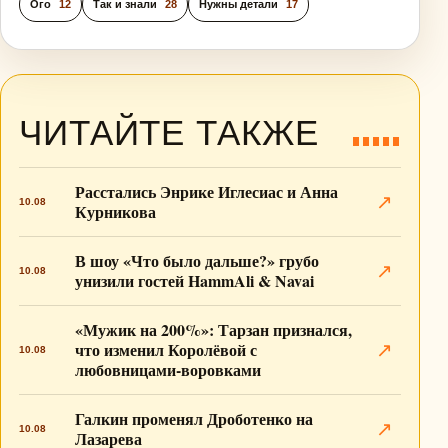
Ого
12
Так и знали
28
Нужны детали
17
ЧИТАЙТЕ ТАКЖЕ
Расстались Энрике Иглесиас и Анна
↗
10.08
Курникова
В шоу «Что было дальше?» грубо
↗
10.08
унизили гостей HammAli & Navai
«Мужик на 200%»: Тарзан признался,
что изменил Королёвой с
↗
10.08
любовницами-воровками
Галкин променял Дроботенко на
↗
10.08
Лазарева