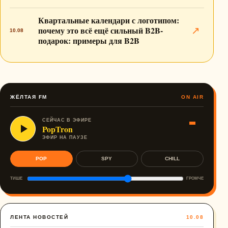
Квартальные календари с логотипом:
почему это всё ещё сильный B2B-
↗
10.08
подарок: примеры для B2B
ЖЁЛТАЯ FM
ON AIR
СЕЙЧАС В ЭФИРЕ
PopTron
ЭФИР НА ПАУЗЕ
POP
SPY
CHILL
ТИШЕ
ГРОМЧЕ
ЛЕНТА НОВОСТЕЙ
10.08