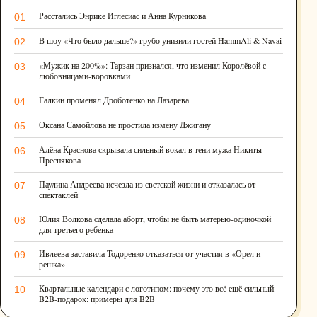
Расстались Энрике Иглесиас и Анна Курникова
01
В шоу «Что было дальше?» грубо унизили гостей HammAli & Navai
02
«Мужик на 200%»: Тарзан признался, что изменил Королёвой с
03
любовницами-воровками
Галкин променял Дроботенко на Лазарева
04
Оксана Самойлова не простила измену Джигану
05
Алёна Краснова скрывала сильный вокал в тени мужа Никиты
06
Преснякова
Паулина Андреева исчезла из светской жизни и отказалась от
07
спектаклей
Юлия Волкова сделала аборт, чтобы не быть матерью-одиночкой
08
для третьего ребенка
Ивлеева заставила Тодоренко отказаться от участия в «Орел и
09
решка»
Квартальные календари с логотипом: почему это всё ещё сильный
10
B2B-подарок: примеры для B2B