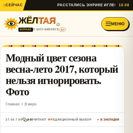
СЕЙЧАС
РАССТАЛИСЬ ЭНРИКЕ ИГЛЕСИАС И АН
10.08
ЖЁЛ
ТАЯ
МЕНЮ
№1
О ШОУ-БИЗНЕСЕ
ЖУРНАЛ
Модный цвет сезона
весна-лето 2017, который
нельзя игнорировать.
Фото
Главная
>
В мире
✦
27.04 7:00
840
ЧИТАЮТ
РЕДАКЦИОННЫЙ ВЫБОР
＋ В ЗАКЛАДКИ