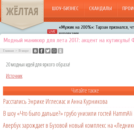
ЖЁЛТАЯ
ШОУ-БИЗНЕС
СКАНДАЛЫ
ПРОИ
«Мужик на 200%»: Тарзан признался, ч
воровками
Галкин променял Дроботенко на Лазаре
Модный маникюр для лета 2017: акцент на кутикулы! 
Расстались Энрике Иглесиас и Анна Кур
Главная
>
В мире
В шоу «Что было дальше?» грубо унизил
20 модных идей для яркого образа!
Авербух зарождает в Бузовой новый ко
Источник
Читайте также
Расстались Энрике Иглесиас и Анна Курникова
В шоу «Что было дальше?» грубо унизили гостей HammAli 
Авербух зарождает в Бузовой новый комплекс на «Ледни