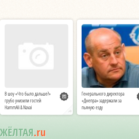
В шоу «Что было дальше?»
Генерального директора
грубо унизили гостей
«Днепра» задержали за
HammAli & Navai
пьяную езду
ЖЁЛТАЯ
.ru