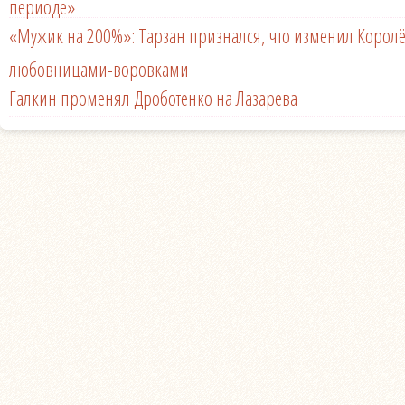
периоде»
«Мужик на 200%»: Тарзан признался, что изменил Королё
любовницами-воровками
Галкин променял Дроботенко на Лазарева