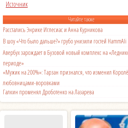
Источник
Читайте также
Расстались Энрике Иглесиас и Анна Курникова
В шоу «Что было дальше?» грубо унизили гостей HammAli 
Авербух зарождает в Бузовой новый комплекс на «Ледни
периоде»
«Мужик на 200%»: Тарзан признался, что изменил Королё
любовницами-воровками
Галкин променял Дроботенко на Лазарева