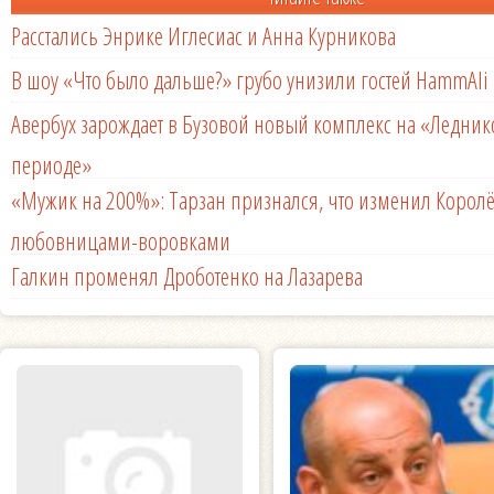
Расстались Энрике Иглесиас и Анна Курникова
В шоу «Что было дальше?» грубо унизили гостей HammAli 
Авербух зарождает в Бузовой новый комплекс на «Ледни
периоде»
«Мужик на 200%»: Тарзан признался, что изменил Королё
любовницами-воровками
Галкин променял Дроботенко на Лазарева