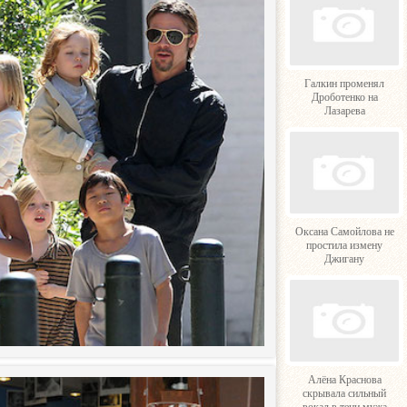
Галкин променял
Дроботенко на
Лазарева
Оксана Самойлова не
простила измену
Джигану
Алёна Краснова
скрывала сильный