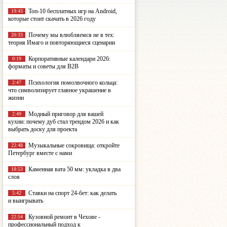
Топ-10 бесплатных игр на Android,
19:43
которые стоит скачать в 2026 году
Почему мы влюбляемся не в тех:
20:33
теория Имаго и повторяющиеся сценарии
Корпоративные календари 2026:
0:19
форматы и советы для B2B
Психология помолвочного кольца:
2:47
что символизирует главное украшение в
жизни
Модный приговор для вашей
2:49
кухни: почему дуб стал трендом 2026 и как
выбрать доску для проекта
Музыкальные сокровища: откройте
22:48
Петербург вместе с нами
Каменная вата 50 мм: укладка в два
18:53
слоя
Ставки на спорт 24-бет: как делать
5:42
и выигрывать
Кузовной ремонт в Чехове -
22:54
профессиональный подход к