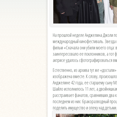
На прошлой неделе Анджелина Джоли по
международный кинофестиваль. Звезда 
фильм «Сначала они убили моего отца:
заинтересовало ее поклонников, а тот ф
актрисе удалось сфотографироваться вм
Естественно, из архива тут же «достали
изображена вместе. К слову, произошло
Анджелине 42 года, ее старшему сыну Мэдд
Шайло исполнилось 11 лет, а двойняшкам
расстраивает фанатов, сравнивших два ка
последнем из них: бракоразводный проце
поделить имущество и опеку над детьми.