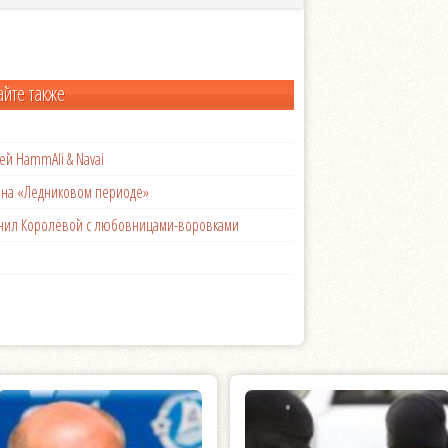
айте также
ей HammAli & Navai
с на «Ледниковом периоде»
менил Королёвой с любовницами-воровками