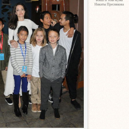
вокал в тени мужа
Никиты Преснякова