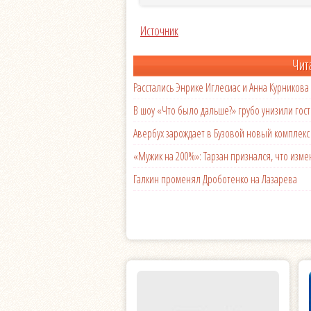
Источник
Чит
Расстались Энрике Иглесиас и Анна Курникова
В шоу «Что было дальше?» грубо унизили гост
Авербух зарождает в Бузовой новый комплек
«Мужик на 200%»: Тарзан признался, что из
Галкин променял Дроботенко на Лазарева