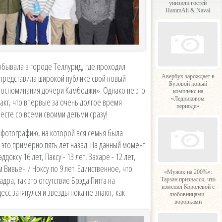
унизили гостей
HammAli & Navai
бывала в городе Теллурид, где проходил
представила широкой публике свой новый
Авербух зарождает в
Бузовой новый
 воспоминания дочери Камбоджи». Однако не это
комплекс на
«Ледниковом
акт, что впервые за очень долгое время
периоде»
есте со всеми своими детьми сразу!
» фотографию, на которой вся семья была
 это примерно пять лет назад. На данный момент
оксу 16 лет, Паксу - 13 лет, Захаре - 12 лет,
 Вивьен и Ноксу по 9 лет. Единственное, что
«Мужик на 200%»:
дра, так это отсутствие Брэда Питта на
Тарзан признался, что
изменил Королёвой с
сс затянулся и звезды пока не знают, как
любовницами-
воровками