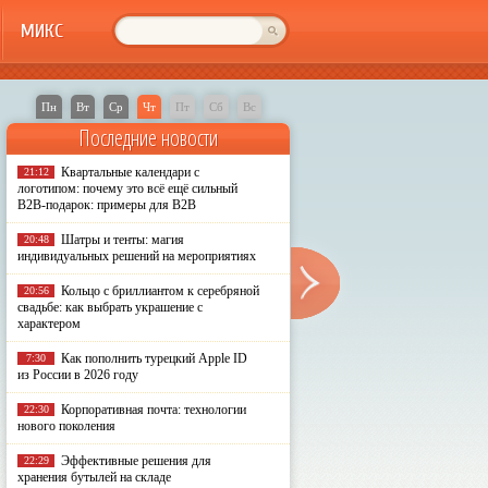
МИКС
Пн
Вт
Ср
Чт
Пт
Сб
Вс
Последние новости
Квартальные календари с
21:12
логотипом: почему это всё ещё сильный
B2B-подарок: примеры для B2B
Шатры и тенты: магия
20:48
индивидуальных решений на мероприятиях
Кольцо с бриллиантом к серебряной
20:56
свадьбе: как выбрать украшение с
характером
Как пополнить турецкий Apple ID
7:30
из России в 2026 году
Корпоративная почта: технологии
22:30
нового поколения
Эффективные решения для
22:29
хранения бутылей на складе