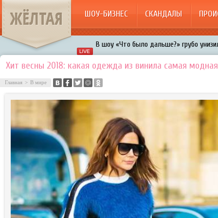
ЖЁЛТАЯ
ШОУ-БИЗНЕС
СКАНДАЛЫ
ПРОИ
Авербух зарождает в Бузовой новый ко
«Мужик на 200%»: Тарзан признался, ч
Хит весны 2018: какая одежда из винила самая модна
воровками
Галкин променял Дроботенко на Лазаре
Главная
>
В мире
Расстались Энрике Иглесиас и Анна Кур
В шоу «Что было дальше?» грубо унизил