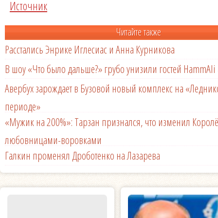
Источник
Читайте также
Расстались Энрике Иглесиас и Анна Курникова
В шоу «Что было дальше?» грубо унизили гостей HammAli 
Авербух зарождает в Бузовой новый комплекс на «Ледни
периоде»
«Мужик на 200%»: Тарзан признался, что изменил Королё
любовницами-воровками
Галкин променял Дроботенко на Лазарева