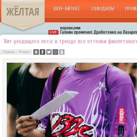
ЖЁЛТАЯ
ШОУ-БИЗНЕС
СКАНДАЛЫ
ПРОИ
Галкин променял Дроботенко на Лазаре
Расстались Энрике Иглесиас и Анна Кур
Хит уходящего лета: в тренде все оттенки фиолетовог
В шоу «Что было дальше?» грубо унизил
Главная
>
В мире
Авербух зарождает в Бузовой новый ко
«Мужик на 200%»: Тарзан признался, ч
воровками
Галкин променял Дроботенко на Лазаре