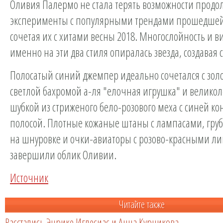
Оливия Палермо не стала терять возможности продо
эксперименты с популярными трендами прошедшей
сочетая их с хитами весны 2018. Многослойность и в
именно на эти два стиля опиралась звезда, создавая с
Полосатый синий джемпер идеально сочетался с золо
светлой бахромой а-ля "елочная игрушка" и велико
шубкой из стриженого бело-розового меха с синей ко
полосой. Плотные кожаные штаны с лампасами, гру
на шнуровке и очки-авиаторы с розово-красными л
завершили облик Оливии.
Источник
Читайте также
Расстались Энрике Иглесиас и Анна Курникова