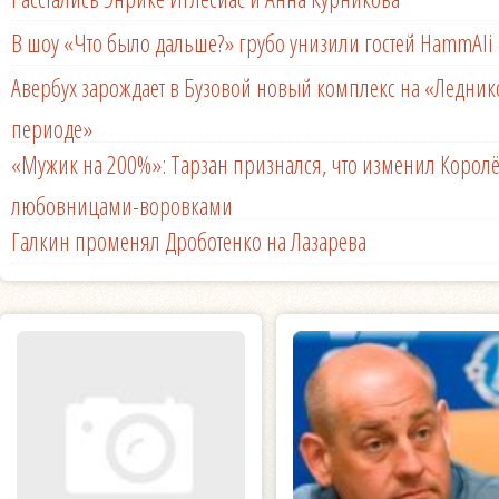
В шоу «Что было дальше?» грубо унизили гостей HammAli 
Авербух зарождает в Бузовой новый комплекс на «Ледни
периоде»
«Мужик на 200%»: Тарзан признался, что изменил Королё
любовницами-воровками
Галкин променял Дроботенко на Лазарева