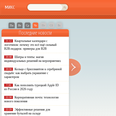
МИКС
Пн
Вт
Ср
Чт
Пт
Сб
Вс
Последние новости
Квартальные календари с
21:12
логотипом: почему это всё ещё сильный
B2B-подарок: примеры для B2B
Шатры и тенты: магия
20:48
индивидуальных решений на мероприятиях
Кольцо с бриллиантом к серебряной
20:56
свадьбе: как выбрать украшение с
характером
Как пополнить турецкий Apple ID
7:30
из России в 2026 году
Корпоративная почта: технологии
22:30
нового поколения
Эффективные решения для
22:29
хранения бутылей на складе