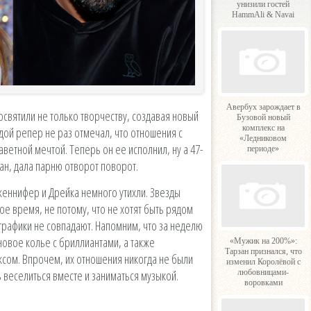
унизили гостей
HammAli & Navai
Авербух зарождает в
святили не только творчеству, создавая новый
Бузовой новый
комплекс на
ой репер не раз отмечал, что отношения с
«Ледниковом
аветной мечтой. Теперь он ее исполнил, ну а 47-
периоде»
ан, дала парню отворот поворот.
еннифер и Дрейка немного утихли. Звезды
е время, не потому, что не хотят быть рядом
е графики не совпадают. Напомним, что за неделю
овое колье с бриллиантами, а также
«Мужик на 200%»:
Тарзан признался, что
ксом. Впрочем, их отношения никогда не были
изменил Королёвой с
любовницами-
 веселиться вместе и заниматься музыкой.
воровками