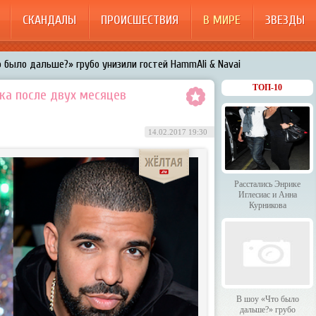
СКАНДАЛЫ
ПРОИСШЕСТВИЯ
В МИРЕ
ЗВЕЗДЫ
 было дальше?» грубо унизили гостей HammAli & Navai
арождает в Бузовой новый комплекс на «Ледниковом периоде»
ТОП-10
ка после двух месяцев
200%»: Тарзан признался, что изменил Королёвой с любовницами-
14.02.2017 19:30
менял Дроботенко на Лазарева
 Энрике Иглесиас и Анна Курникова
Расстались Энрике
Иглесиас и Анна
Курникова
В шоу «Что было
дальше?» грубо