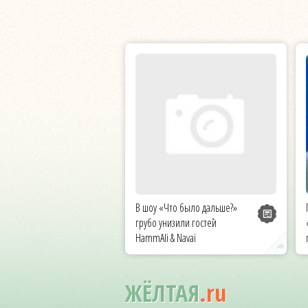
В шоу «Что было дальше?»
грубо унизили гостей
HammAli & Navai
ЖЁЛТАЯ
.ru