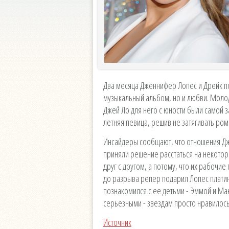
Два месяца Дженнифер Лопес и Дрейк по
музыкальный альбом, но и любви. Молод
Джей Ло для него с юности были самой з
летняя певица, решив не затягивать ром
Инсайдеры сообщают, что отношения Дж
приняли решение расстаться на некоторо
друг с другом, а потому, что их рабочи
до разрыва репер подарил Лопес платин
познакомился с ее детьми - Эммой и Ма
серьезными - звездам просто нравилось
Источник