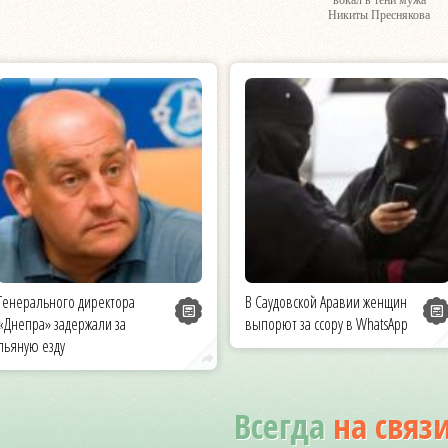
вокал в тени мужа
Никиты Преснякова
Генерального директора
В Саудовской Аравии женщин
«Днепра» задержали за
выпорют за ссору в WhatsApp
пьяную езду
Всегда
на связ