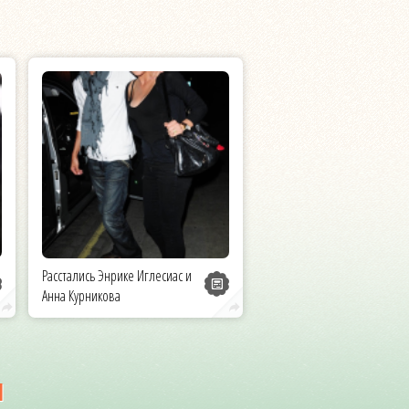
Расстались Энрике Иглесиас и
Анна Курникова
и