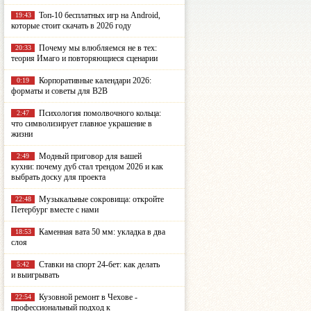
Топ-10 бесплатных игр на Android,
19:43
которые стоит скачать в 2026 году
Почему мы влюбляемся не в тех:
20:33
теория Имаго и повторяющиеся сценарии
Корпоративные календари 2026:
0:19
форматы и советы для B2B
Психология помолвочного кольца:
2:47
что символизирует главное украшение в
жизни
Модный приговор для вашей
2:49
кухни: почему дуб стал трендом 2026 и как
выбрать доску для проекта
Музыкальные сокровища: откройте
22:48
Петербург вместе с нами
Каменная вата 50 мм: укладка в два
18:53
слоя
Ставки на спорт 24-бет: как делать
5:42
и выигрывать
Кузовной ремонт в Чехове -
22:54
профессиональный подход к