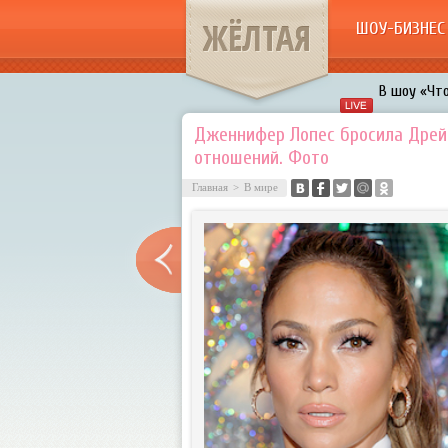
ЖЁЛТАЯ
ШОУ-БИЗНЕС
В шоу «Что
Авербух з
Дженнифер Лопес бросила Дрей
отношений. Фото
«Мужик на 
воровками
Главная
>
В мире
Галкин про
Расстались