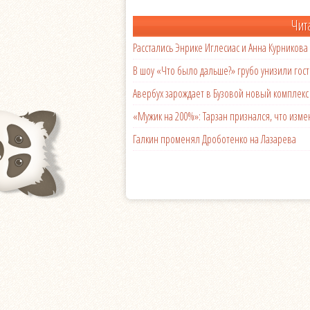
Чит
Расстались Энрике Иглесиас и Анна Курникова
В шоу «Что было дальше?» грубо унизили гост
Авербух зарождает в Бузовой новый комплек
«Мужик на 200%»: Тарзан признался, что из
Галкин променял Дроботенко на Лазарева