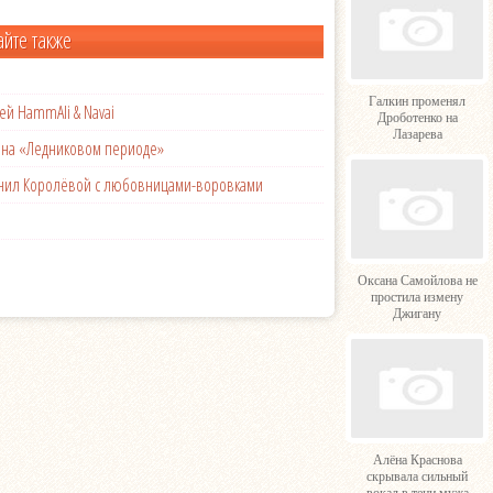
айте также
Галкин променял
ей HammAli & Navai
Дроботенко на
Лазарева
с на «Ледниковом периоде»
менил Королёвой с любовницами-воровками
Оксана Самойлова не
простила измену
Джигану
Алёна Краснова
скрывала сильный