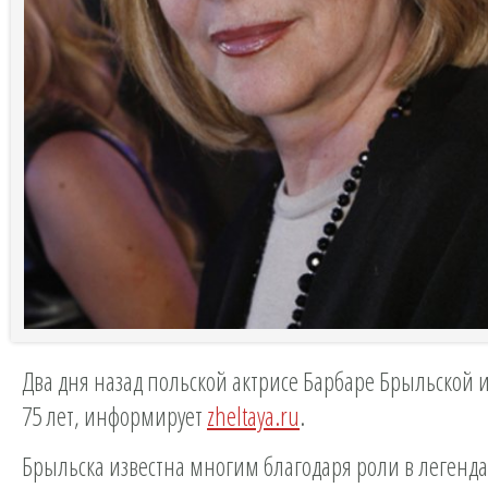
Два дня назад польской актрисе Барбаре Брыльской 
75 лет, информирует
zheltaya.ru
.
Брыльска известна многим благодаря роли в легенд