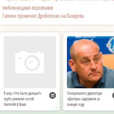
любовницами-воровками
Галкин променял Дроботенко на Лазарева
В шоу «Что было дальше?»
Генерального директора
грубо унизили гостей
«Днепра» задержали за
HammAli & Navai
пьяную езду