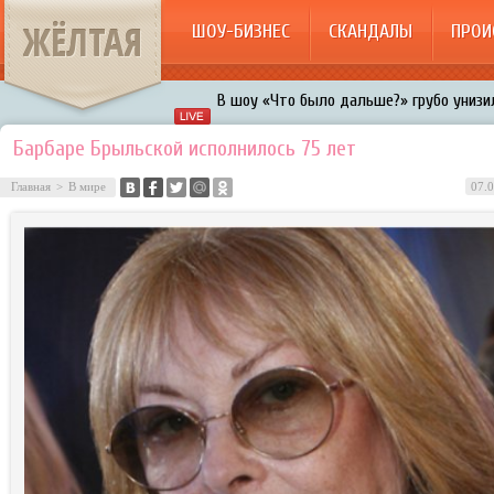
ЖЁЛТАЯ
ШОУ-БИЗНЕС
СКАНДАЛЫ
ПРОИ
В шоу «Что было дальше?» грубо унизил
Авербух зарождает в Бузовой новый ко
Барбаре Брыльской исполнилось 75 лет
«Мужик на 200%»: Тарзан признался, ч
Главная
>
В мире
07.0
воровками
Галкин променял Дроботенко на Лазаре
Расстались Энрике Иглесиас и Анна Кур