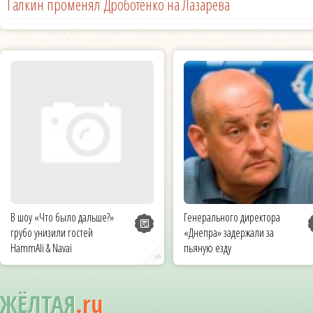
Галкин променял Дроботенко на Лазарева
В шоу «Что было дальше?»
Генерального директора
грубо унизили гостей
«Днепра» задержали за
HammAli & Navai
пьяную езду
ЖЁЛТАЯ
.ru