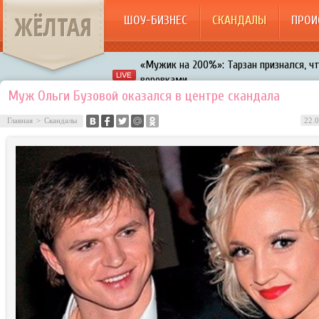
ЖЁЛТАЯ
ШОУ-БИЗНЕС
СКАНДАЛЫ
ПРОИ
«Мужик на 200%»: Тарзан признался, ч
воровками
Галкин променял Дроботенко на Лазаре
Муж Ольги Бузовой оказался в центре скандала
Расстались Энрике Иглесиас и Анна Кур
Главная
>
Скандалы
22.0
В шоу «Что было дальше?» грубо унизил
Авербух зарождает в Бузовой новый ко