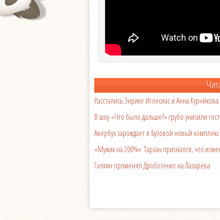
Чит
Расстались Энрике Иглесиас и Анна Курникова
В шоу «Что было дальше?» грубо унизили гост
Авербух зарождает в Бузовой новый комплек
«Мужик на 200%»: Тарзан признался, что из
Галкин променял Дроботенко на Лазарева