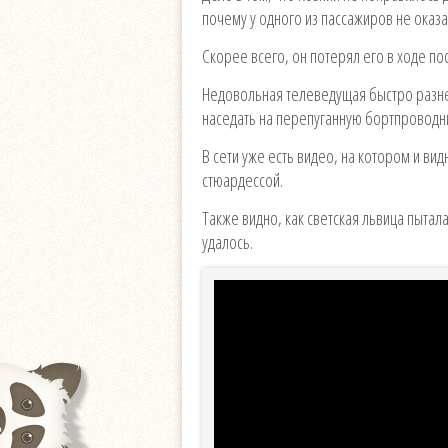
почему у одного из пассажиров не оказ
Скорее всего, он потерял его в ходе по
Недовольная телеведущая быстро разне
наседать на перепуганную бортпроводн
В сети уже есть видео, на котором и вид
стюардессой.
Также видно, как светская львица пытала
удалось.