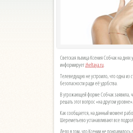
Светская львица Ксения Собчак на днях 
информирует
zheltaya.ru
.
Телеведущую не устроило, что одна из
безопасности ради её удобства.
В угрожающей форме Собчак заявила, чт
решать этот вопрос «на другом уровне»
Как сообщается, на данный момент раб
Шереметьево устанавливают все подроб
Дело в том, что Ксении не понравилось 