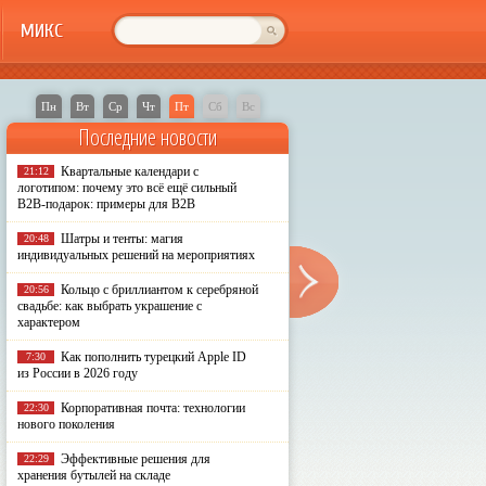
МИКС
Пн
Вт
Ср
Чт
Пт
Сб
Вс
Последние новости
Квартальные календари с
21:12
логотипом: почему это всё ещё сильный
B2B-подарок: примеры для B2B
Шатры и тенты: магия
20:48
индивидуальных решений на мероприятиях
Кольцо с бриллиантом к серебряной
20:56
свадьбе: как выбрать украшение с
характером
Как пополнить турецкий Apple ID
7:30
из России в 2026 году
Корпоративная почта: технологии
22:30
нового поколения
Эффективные решения для
22:29
хранения бутылей на складе