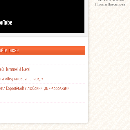
вокал в тени мужа
Никиты Преснякова
айте также
ей HammAli & Navai
с на «Ледниковом периоде»
менил Королёвой с любовницами-воровками