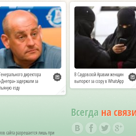
Генерального директора
В Саудовской Аравии женщин
«Днепра» задержали за
выпорют за ссору в WhatsApp
пьяную езду
Всегда
на связ
ов сайта разрешается лишь при