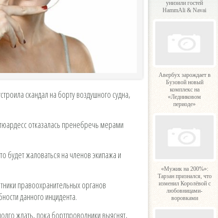
унизили гостей
HammAli & Navai
Авербух зарождает в
Бузовой новый
комплекс на
устроила скандал на борту воздушного судна,
«Ледниковом
периоде»
 стюардесс отказалась пренебречь мерами
о будет жаловаться на членов экипажа и
.
«Мужик на 200%»:
Тарзан признался, что
отники правоохранительных органов
изменил Королёвой с
любовницами-
ности данного инцидента.
воровками
долго ждать, пока бортпроводники выяснят,