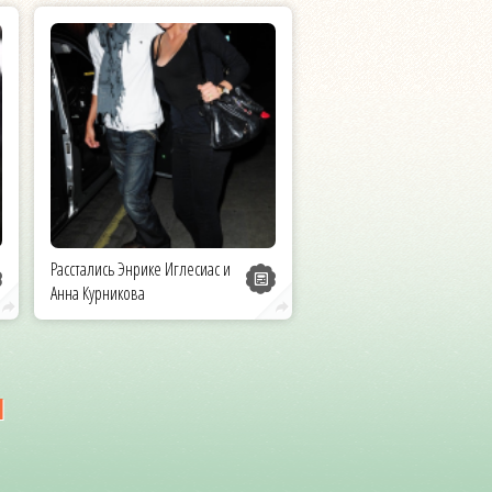
Расстались Энрике Иглесиас и
Анна Курникова
и