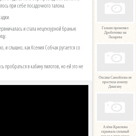
алось при себе посадочного талона.
садки.
рвничалась и стала нецензурной бранью
Галкин променял
Дроботенко на
ицу.
Лазарева
но, и слышно, как Ксения Собчак ругается со
сь пробраться в кабину пилотов, но ей это не
Оксана Самойлова не
простила измену
Джигану
Алёна Краснова
скрывала сильный