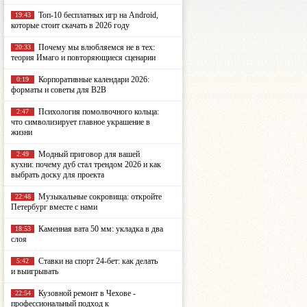
Топ-10 бесплатных игр на Android,
19:43
которые стоит скачать в 2026 году
Почему мы влюбляемся не в тех:
20:33
теория Имаго и повторяющиеся сценарии
Корпоративные календари 2026:
0:19
форматы и советы для B2B
Психология помолвочного кольца:
2:47
что символизирует главное украшение в
жизни
Модный приговор для вашей
2:49
кухни: почему дуб стал трендом 2026 и как
выбрать доску для проекта
Музыкальные сокровища: откройте
22:48
Петербург вместе с нами
Каменная вата 50 мм: укладка в два
18:53
слоя
Ставки на спорт 24-бет: как делать
5:42
и выигрывать
Кузовной ремонт в Чехове -
22:54
профессиональный подход к