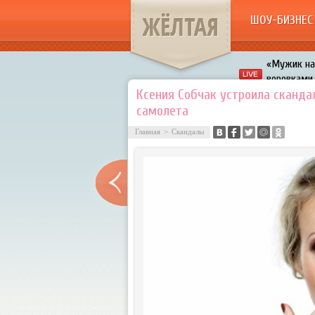
ЖЁЛТАЯ
ШОУ-БИЗНЕС
«Мужик на 
воровками
Галкин про
Ксения Собчак устроила сканда
самолета
Расстались
Главная
>
Скандалы
В шоу «Что
Авербух з