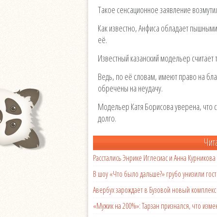
Такое сенсационное заявление возмути
Как известно, Анфиса обладает пышным
её.
Известный казанский модельер считает
Ведь, по её словам, имеют право на б
обречены на неудачу.
Модельер Катя Борисова уверена, что с
долго.
Чит
Расстались Энрике Иглесиас и Анна Курникова
В шоу «Что было дальше?» грубо унизили гост
Авербух зарождает в Бузовой новый комплек
«Мужик на 200%»: Тарзан признался, что из