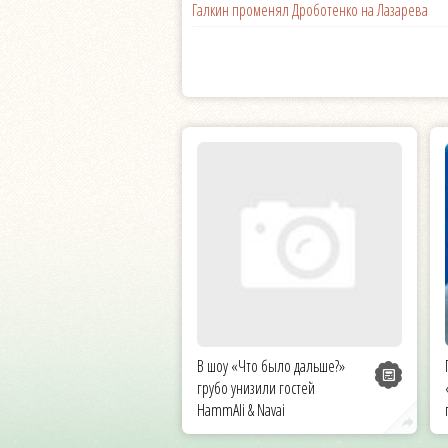
Галкин променял Дроботенко на Лазарева
В шоу «Что было дальше?»
грубо унизили гостей
HammAli & Navai