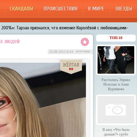
СКАНДАЛЫ
ПРОИСШЕСТВИЯ
В МИРЕ
ЗВЕЗДЫ
200%»: Тарзан признался, что изменил Королёвой с любовницами-
менял Дроботенко на Лазарева
ТОП-10
ых людей
 Энрике Иглесиас и Анна Курникова
источник
25.08.2015 0:14
 было дальше?» грубо унизили гостей HammAli & Navai
арождает в Бузовой новый комплекс на «Ледниковом периоде»
Расстались Энрике
Иглесиас и Анна
Курникова
В шоу «Что было
дальше?» грубо