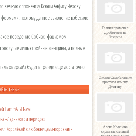
ло вечную оппонентку Ксюши Анфису Чехову.
и формами, поэтому данное заявление взбесило
Галкин променял
Дроботенко на
 такое поведение Собчак- фашизмом.
Лазарева
лагополучие лишь стройные женщины, а полные
тиль оверсайз будет в тренде еще достаточно
Оксана Самойлова не
простила измену
Джигану
айте также
ей HammAli & Navai
с на «Ледниковом периоде»
Алёна Краснова
менил Королёвой с любовницами-воровками
скрывала сильный