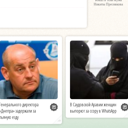
вокал в тени мужа
Никиты Преснякова
Генерального директора
В Саудовской Аравии женщин
«Днепра» задержали за
выпорют за ссору в WhatsApp
пьяную езду