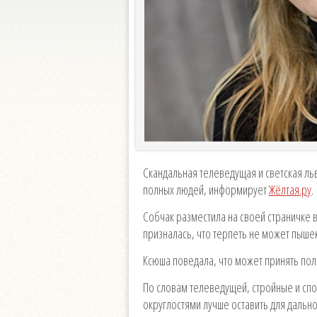
Скандальная телеведущая и светская ль
полных людей, информирует
Жёлтая.ру
.
Собчак разместила на своей страничке в
призналась, что терпеть не может пышек
Ксюша поведала, что может принять полн
По словам телеведущей, стройные и спо
округлостями лучше оставить для дальн