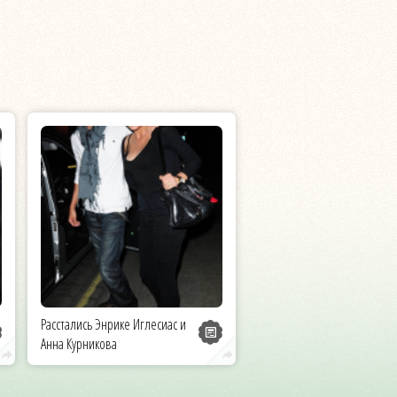
Расстались Энрике Иглесиас и
Анна Курникова