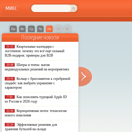
МИКС
Пн
Вт
Ср
Чт
Пт
Сб
Вс
Последние новости
Квартальные календари с
21:12
логотипом: почему это всё ещё сильный
B2B-подарок: примеры для B2B
Шатры и тенты: магия
20:48
индивидуальных решений на мероприятиях
Кольцо с бриллиантом к серебряной
20:56
свадьбе: как выбрать украшение с
характером
Как пополнить турецкий Apple ID
7:30
из России в 2026 году
Корпоративная почта: технологии
22:30
нового поколения
Эффективные решения для
22:29
хранения бутылей на складе