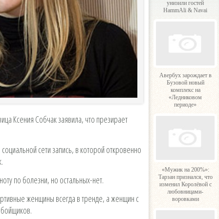
унизили гостей
HammAli & Navai
Авербух зарождает в
Бузовой новый
комплекс на
«Ледниковом
периоде»
вица Ксения Собчак заявила, что презирает
 социальной сети запись, в которой откровенно
.
«Мужик на 200%»:
Тарзан признался, что
оту по болезни, но остальных-нет.
изменил Королёвой с
любовницами-
ртивные женщины всегда в тренде, а женщин с
воровками
обойщиков.