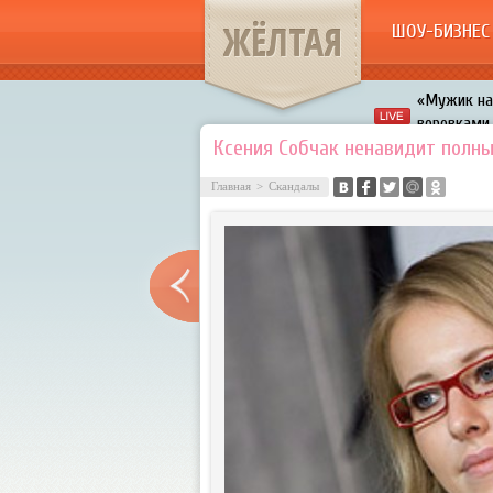
ЖЁЛТАЯ
ШОУ-БИЗНЕС
«Мужик на 
воровками
Галкин про
Ксения Собчак ненавидит полн
Расстались
Главная
>
Скандалы
В шоу «Что
Авербух з