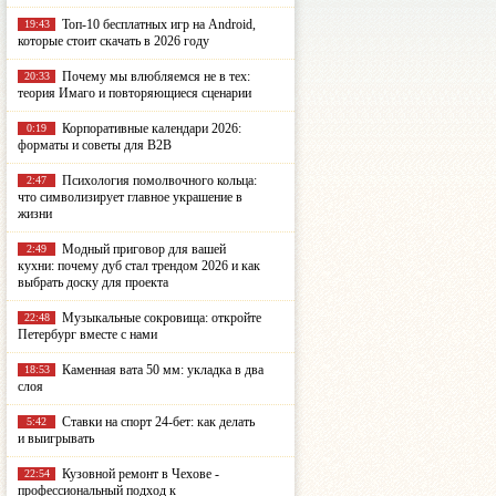
Топ-10 бесплатных игр на Android,
19:43
которые стоит скачать в 2026 году
Почему мы влюбляемся не в тех:
20:33
теория Имаго и повторяющиеся сценарии
Корпоративные календари 2026:
0:19
форматы и советы для B2B
Психология помолвочного кольца:
2:47
что символизирует главное украшение в
жизни
Модный приговор для вашей
2:49
кухни: почему дуб стал трендом 2026 и как
выбрать доску для проекта
Музыкальные сокровища: откройте
22:48
Петербург вместе с нами
Каменная вата 50 мм: укладка в два
18:53
слоя
Ставки на спорт 24-бет: как делать
5:42
и выигрывать
Кузовной ремонт в Чехове -
22:54
профессиональный подход к