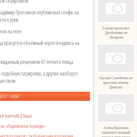
ой татуировкой.
Владимир Пресняков опубликовал селфи, на
 пол руки.
Галкин променял
нок на теле.
Дроботенко на
Лазарева
ца красуется объёмный череп и надпись на
ожиданным решением 47-летнего певца.
е подобную татуировку, а другие наоборот
Оксана Самойлова не
ишеством.
простила измену
Джигану
айте также
ей HammAli & Navai
с на «Ледниковом периоде»
Алёна Краснова
скрывала сильный
менил Королёвой с любовницами-воровками