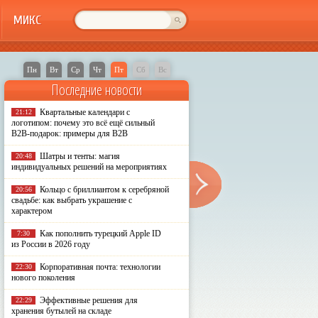
МИКС
Пн
Вт
Ср
Чт
Пт
Сб
Вс
Последние новости
Квартальные календари с
21:12
логотипом: почему это всё ещё сильный
B2B-подарок: примеры для B2B
Шатры и тенты: магия
20:48
индивидуальных решений на мероприятиях
Кольцо с бриллиантом к серебряной
20:56
свадьбе: как выбрать украшение с
характером
Как пополнить турецкий Apple ID
7:30
из России в 2026 году
Корпоративная почта: технологии
22:30
нового поколения
Эффективные решения для
22:29
хранения бутылей на складе