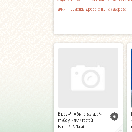
Галкин променял Дроботенко на Лазарева
В шоу «Что было дальше?»
грубо унизили гостей
HammAli & Navai