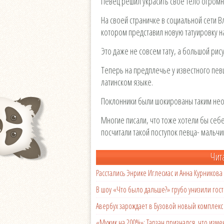
Певец решил украсить своё тело огромн
На своей страничке в социальной сети 
котором представил новую татуировку на
Это даже не совсем тату, а большой рису
Теперь на предплечье у известного пев
латинском языке.
Поклонники были шокированы таким не
Многие писали, что тоже хотели бы себ
посчитали такой поступок певца- мальч
Чит
Расстались Энрике Иглесиас и Анна Курникова
В шоу «Что было дальше?» грубо унизили гост
Авербух зарождает в Бузовой новый комплек
«Мужик на 200%»: Тарзан признался, что из