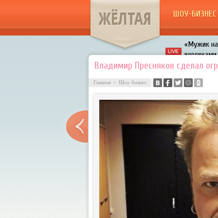
ЖЁЛТАЯ
ШОУ-БИЗНЕС
«Мужик на 
воровками
Галкин про
Владимир Пресняков сделал ог
Расстались
Главная
>
Шоу бизнес
В шоу «Что
Авербух з