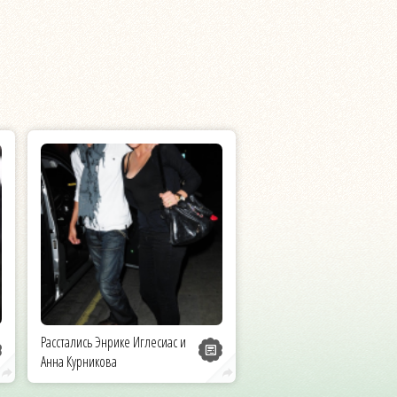
Расстались Энрике Иглесиас и
Анна Курникова