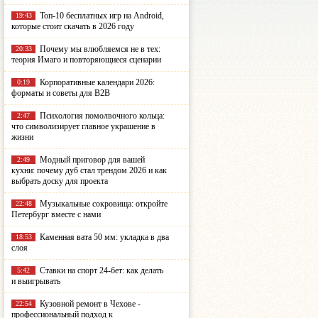
Топ-10 бесплатных игр на Android,
19:43
которые стоит скачать в 2026 году
Почему мы влюбляемся не в тех:
20:33
теория Имаго и повторяющиеся сценарии
Корпоративные календари 2026:
0:19
форматы и советы для B2B
Психология помолвочного кольца:
2:47
что символизирует главное украшение в
жизни
Модный приговор для вашей
2:49
кухни: почему дуб стал трендом 2026 и как
выбрать доску для проекта
Музыкальные сокровища: откройте
22:48
Петербург вместе с нами
Каменная вата 50 мм: укладка в два
18:53
слоя
Ставки на спорт 24-бет: как делать
5:42
и выигрывать
Кузовной ремонт в Чехове -
22:54
профессиональный подход к