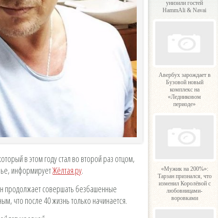
унизили гостей
HammAli & Navai
Авербух зарождает в
Бузовой новый
комплекс на
«Ледниковом
периоде»
торый в этом году стал во второй раз отцом,
чье, информирует
Жёлтая.ру
.
«Мужик на 200%»:
Тарзан признался, что
изменил Королёвой с
, он продолжает совершать безбашенные
любовницами-
ным, что после 40 жизнь только начинается.
воровками