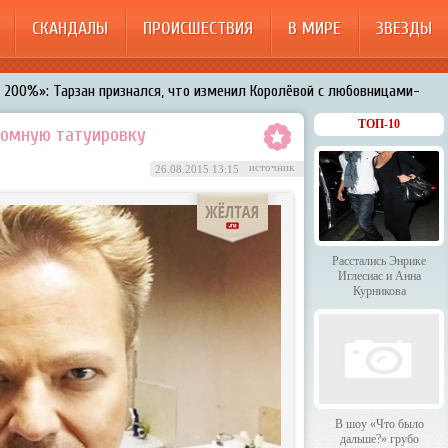
СКАНДАЛЫ
ПРОИСШЕСТВИЯ
В МИРЕ
ЗВЕЗДЫ
200%»: Тарзан признался, что изменил Королёвой с любовницами-
менял Дроботенко на Лазарева
ТОП-10
ромную татуировку
 Энрике Иглесиас и Анна Курникова
источник
26.08.2015 13:15
 было дальше?» грубо унизили гостей HammAli & Navai
арождает в Бузовой новый комплекс на «Ледниковом периоде»
Расстались Энрике
Иглесиас и Анна
Курникова
В шоу «Что было
дальше?» грубо