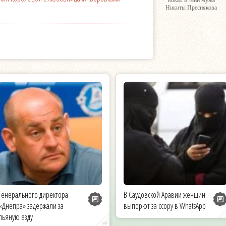
вокал в тени мужа
Никиты Преснякова
Генерального директора
В Саудовской Аравии женщин
«Днепра» задержали за
выпорют за ссору в WhatsApp
пьяную езду